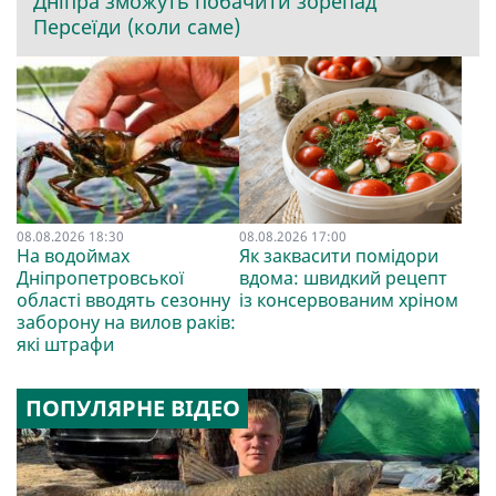
Дніпра зможуть побачити зорепад
Персеїди (коли саме)
08.08.2026 18:30
08.08.2026 17:00
На водоймах
Як заквасити помідори
Дніпропетровської
вдома: швидкий рецепт
області вводять сезонну
із консервованим хріном
заборону на вилов раків:
які штрафи
ПОПУЛЯРНЕ ВІДЕО