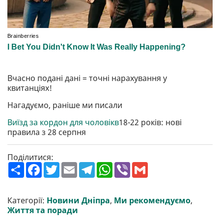
Вчасно подані дані = точні нарахування у
квитанціях!
Нагадуємо, раніше ми писали
Виїзд за кордон для чоловікв
18-22 років: нові
правила з 28 серпня
Поділитися:
П
F
T
E
T
W
V
G
о
a
w
m
e
h
i
m
ш
c
i
a
l
a
b
a
и
e
t
i
e
t
e
i
р
b
t
l
g
s
r
l
Категорії:
Новини Дніпра
,
Ми рекомендуємо
,
и
o
e
r
A
Життя та поради
т
o
r
a
p