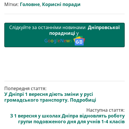
и
k
m
p
Мітки:
Головне
,
Корисні поради
Слідкуйте за останніми новинами
Дніпровської
порадниці
у
G
o
o
g
l
e
N
e
w
s
Попередня стаття:
У Дніпрі 1 вересня діють зміни у русі
громадського транспорту. Подробиці
Наступна стаття:
З 1 вересня у школах Дніпра відновлять роботу
групи подовженого дня для учнів 1-4 класів