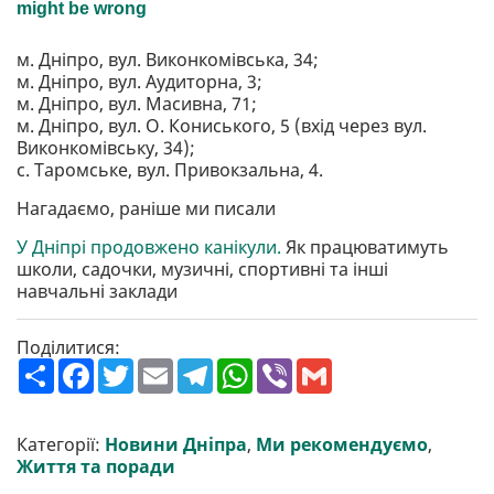
м. Дніпро, вул. Виконкомівська, 34;
м. Дніпро, вул. Аудиторна, 3;
м. Дніпро, вул. Масивна, 71;
м. Дніпро, вул. О. Кониського, 5 (вхід через вул.
Виконкомівську, 34);
с. Таромське, вул. Привокзальна, 4.
Нагадаємо, раніше ми писали
У Дніпрі продовжено канікули.
Як працюватимуть
школи, садочки, музичні, спортивні та інші
навчальні заклади
Поділитися:
П
F
T
E
T
W
V
G
о
a
w
m
e
h
i
m
ш
c
i
a
l
a
b
a
и
e
t
i
e
t
e
i
р
b
t
l
g
s
r
l
Категорії:
Новини Дніпра
,
Ми рекомендуємо
,
и
o
e
r
A
Життя та поради
т
o
r
a
p
и
k
m
p