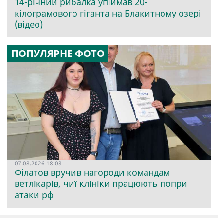
14-річний рибалка упіймав 20-
кілограмового гіганта на Блакитному озері
(відео)
ПОПУЛЯРНЕ ФОТО
07.08.2026 18:03
Філатов вручив нагороди командам
ветлікарів, чиї клініки працюють попри
атаки рф