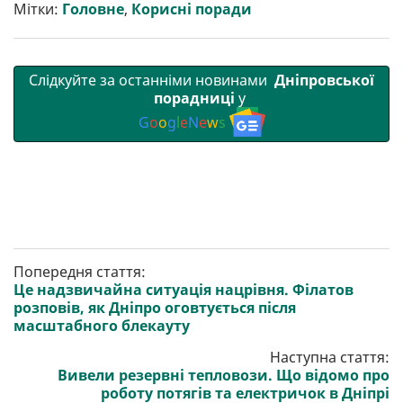
Мітки:
Головне
,
Корисні поради
Слідкуйте за останніми новинами
Дніпровської
порадниці
у
G
o
o
g
l
e
N
e
w
s
Попередня стаття:
Це надзвичайна ситуація нацрівня. Філатов
розповів, як Дніпро оговтується після
масштабного блекауту
Наступна стаття:
Вивели резервні тепловози. Що відомо про
роботу потягів та електричок в Дніпрі