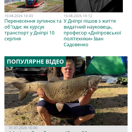
10.08.2026 10:43
10.08.2026 10:12
Перенесення зупинок та
У Дніпрі пішов з життя
об'їзди: як курсує
видатний науковець,
транспорт у Дніпрі 10
професор «Дніпровської
серпня
політехніки» Іван
Садовенко
ПОПУЛЯРНЕ ВІДЕО
31.07.2026 16:00