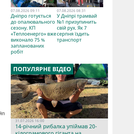
07.08.2026 09:11
07.08.2026 08:31
Дніпро готується
У Дніпрі трамвай
до опалювального
№1 призупинить
сезону. КП
свій рух. Як 7
«Теплоенерго» вже
серпня їздить
виконало 75 %
транспорт
запланованих
робіт
ПОПУЛЯРНЕ ВІДЕО
йп
31.07.2026 16:00
14-річний рибалка упіймав 20-
кілограмового гіганта на