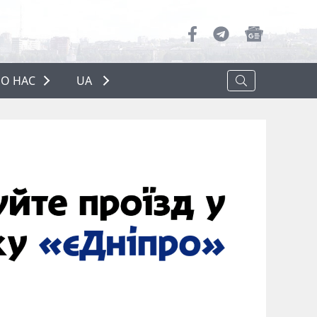
О НАС
UA
ПРО НАС
РЕКЛАМА
ПОЛІТИКА КОНФІДЕНЦІЙНОСТІ