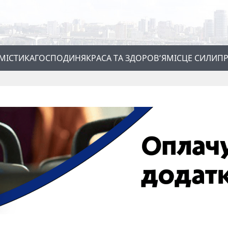
МІСТИКА
ГОСПОДИНЯ
КРАСА ТА ЗДОРОВ’Я
МІСЦЕ СИЛИ
ПР