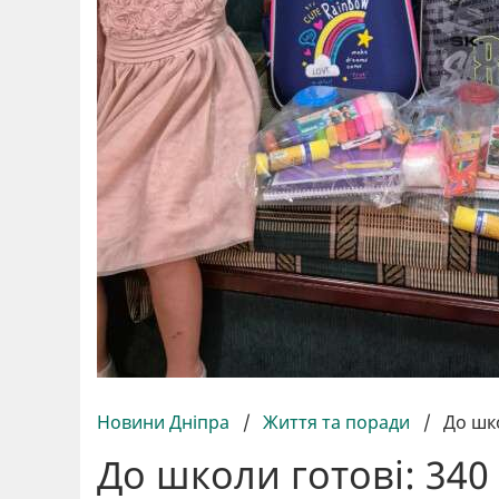
Новини Дніпра
/
Життя та поради
/
До шк
До школи готові: 34