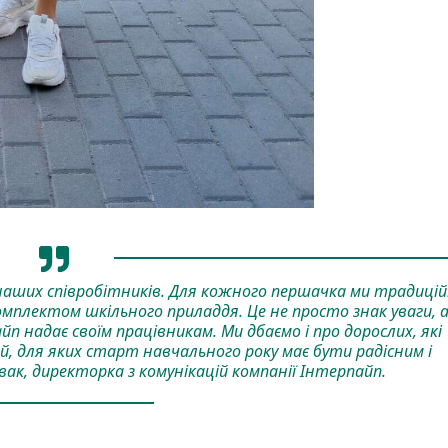
 наших співробітників. Для кожного першачка ми традиці
омплектом шкільного приладдя. Це не просто знак уваги, 
п надає своїм працівникам. Ми дбаємо і про дорослих, які
й, для яких старт навчального року має бути радісним і
ак, директорка з комунікацій компанії Інтерпайп.