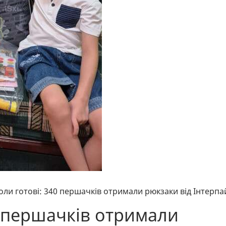
оли готові: 340 першачків отримали рюкзаки від Інтерпа
0 першачків отримали