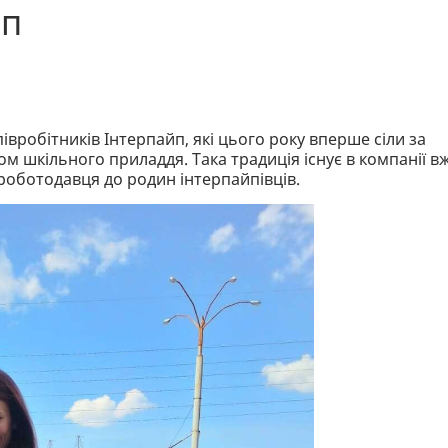
йп
вробітників Інтерпайп, які цього року вперше сіли за
 шкільного приладдя. Така традиція існує в компанії в
 роботодавця до родин інтерпайпівців.