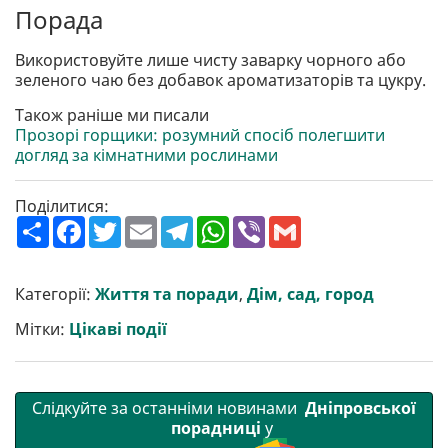
Порада
Використовуйте лише чисту заварку чорного або
зеленого чаю без добавок ароматизаторів та цукру.
Також раніше ми писали
Прозорі горщики: розумний спосіб полегшити
догляд за кімнатними рослинами
Поділитися:
П
F
T
E
T
W
V
G
о
a
w
m
e
h
i
m
ш
c
i
a
l
a
b
a
и
e
t
i
e
t
e
i
р
b
t
l
g
s
r
l
Категорії:
Життя та поради
,
Дім, сад, город
и
o
e
r
A
т
o
r
a
p
Мітки:
Цікаві події
и
k
m
p
Слідкуйте за останніми новинами
Дніпровської
порадниці
у