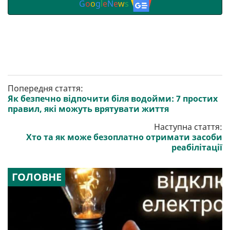
G
o
o
g
l
e
N
e
w
s
Попередня стаття:
Як безпечно відпочити біля водойми: 7 простих
правил, які можуть врятувати життя
Наступна стаття:
Хто та як може безоплатно отримати засоби
реабілітації
ГОЛОВНЕ