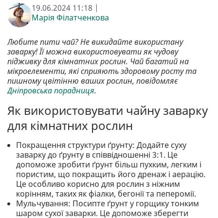
19.06.2024 11:18 |
Марія Філатченкова
Любите пити чай? Не викидайте використану
заварку! Її можна використовувати як чудову
підживку для кімнатних рослин. Чай багатий на
мікроелементи, які сприяють здоровому росту та
пишному цвітінню ваших рослин, повідомляє
Дніпровська порадниця
.
Як використовувати чайну заварку
для кімнатних рослин
Покращення структури ґрунту: Додайте суху
заварку до ґрунту в співвідношенні 3:1. Це
допоможе зробити ґрунт більш пухким, легким і
пористим, що покращить його дренаж і аерацію.
Це особливо корисно для рослин з ніжним
корінням, таких як фіалки, бегонії та пеперомії.
Мульчування: Посипте ґрунт у горщику тонким
шаром сухої заварки. Це допоможе зберегти