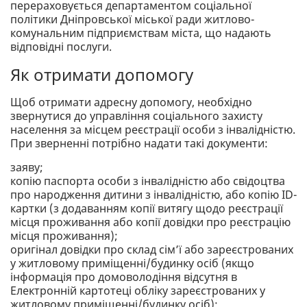
перераховується департаментом соціальної
політики Дніпровської міської ради житлово-
комунальним підприємствам міста, що надають
відповідні послуги.
Як отримати допомогу
Щоб отримати адресну допомогу, необхідно
звернутися до управління соціального захисту
населення за місцем реєстрації особи з інвалідністю.
При зверненні потрібно надати такі документи:
заяву;
копію паспорта особи з інвалідністю або свідоцтва
про народження дитини з інвалідністю, або копію ID-
картки (з додаванням копії витягу щодо реєстрації
місця проживання або копії довідки про реєстрацію
місця проживання);
оригінал довідки про склад сім’ї або зареєстрованих
у житловому приміщенні/будинку осіб (якщо
інформація про домоволодіння відсутня в
Електронній картотеці обліку зареєстрованих у
житловому приміщенні/будинку осіб);