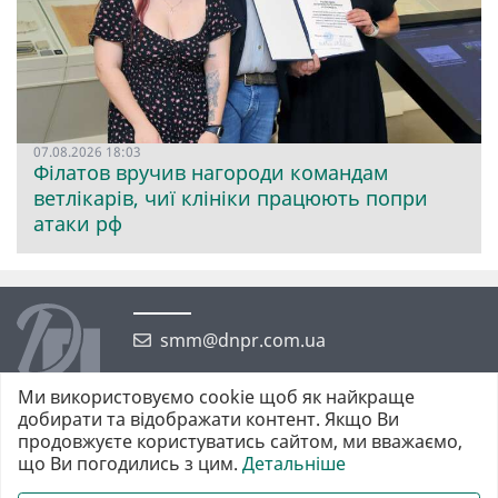
07.08.2026 18:03
Філатов вручив нагороди командам
ветлікарів, чиї клініки працюють попри
атаки рф
smm@dnpr.com.ua
Ми використовуємо cookie щоб як найкраще
добирати та відображати контент. Якщо Ви
продовжуєте користуватись сайтом, ми вважаємо,
що Ви погодились з цим.
Детальніше
©2026 https://dnpr.com.ua Дніпровська порадниця
Всі права захищені. При повному або частковому використанні