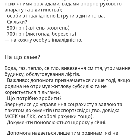
психічними розладами, вадами опорно-рухового
апарату та з дитинства);
особи з інвалідністю ІІ групи з дитинства.
Скільки?
500 грн (квітень–жовтень)
700 грн (листопад–березень)
— на кожну особу з інвалідністю.
На що саме?
Вода, газ, тепло, світло, вивезення сміття, утримання
будинку, обслуговування ліфтів.
Важливо: допомога призначається лише тоді, якщо
родина не отримує житлову субсидію та не
користується пільгами.
Що потрібно зробити?
Звернутися до управління соцзахисту з заявою та
пакетом документів (паспорт/свідоцтво, довідка
МСЕК чи ЛКК, особові рахунки тощо).
Документи поновлюються щороку у січні.
Допомога надається лише тим родинам, які не