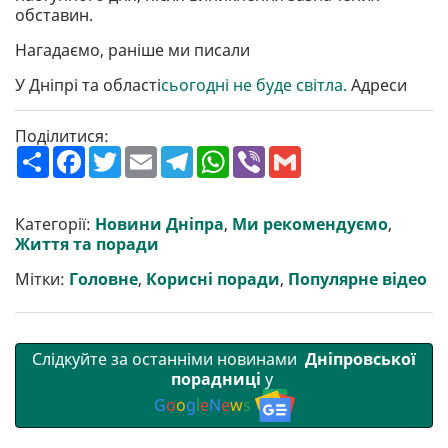
обставин.
Нагадаємо, раніше ми писали
У Дніпрі та області
сьогодні не буде світла.
Адреси
Поділитися:
П
F
T
E
T
W
V
G
о
a
w
m
e
h
i
m
ш
c
i
a
l
a
b
a
и
e
t
i
e
t
e
i
р
b
t
l
g
s
r
l
Категорії:
Новини Дніпра
,
Ми рекомендуємо
,
и
o
e
r
A
Життя та поради
т
o
r
a
p
и
k
m
p
Мітки:
Головне
,
Корисні поради
,
Популярне відео
Слідкуйте за останніми новинами
Дніпровської
порадниці
у
G
o
o
g
l
e
N
e
w
s