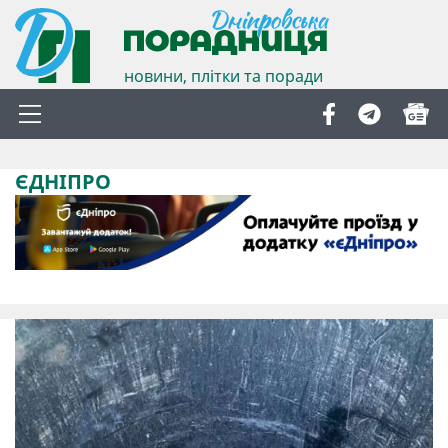
новини, плітки та поради
ЄДНІПРО