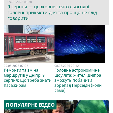
09.08.2026 08:30
9 серпня — церковне свято сьогодні:
головні прикмети дня та про що не слід
говорити
09.08.2026 07:02
08.08.2026 20:12
Ремонти та зміна
Головне астрономічне
маршрутів у Дніпрі 9
шоу літа: жителі Дніпра
серпня: що треба знати
зможуть побачити
пасажирам
зорепад Персеїди (коли
саме)
ПОПУЛЯРНЕ ВІДЕО