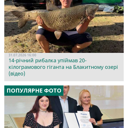
31.07.2026 16:00
14-річний рибалка упіймав 20-
кілограмового гіганта на Блакитному озері
(відео)
ПОПУЛЯРНЕ ФОТО