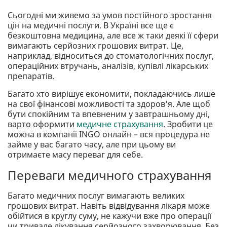
Сьогодні ми живемо за умов постійного зростання
цін на медичні послуги. В Україні все ще є
безкоштовна медицина, але все ж таки деякі її сфери
вимагають серйозних грошових витрат. Це,
наприклад, відноситься до стоматологічних послуг,
операційних втручань, аналізів, купівлі лікарських
препаратів.
Багато хто вирішує економити, покладаючись лише
на свої фінансові можливості та здоров'я. Але щоб
бути спокійним та впевненим у завтрашньому дні,
варто оформити
медичне страхування
. Зробити це
можна в компанії INGO онлайн – вся процедура не
займе у вас багато часу, але при цьому ви
отримаєте масу переваг для себе.
Переваги медичного страхування
Багато медичних послуг вимагають великих
грошових витрат. Навіть відвідування лікаря може
обійтися в круглу суму, не кажучи вже про операції
чи тривале лікування серйозного захворювання. Без