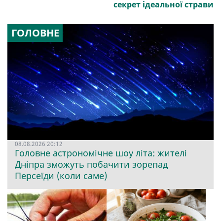
секрет ідеальної страви
ГОЛОВНЕ
08.08.2026 20:12
Головне астрономічне шоу літа: жителі
Дніпра зможуть побачити зорепад
Персеїди (коли саме)