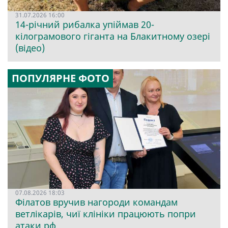
31.07.2026 16:00
14-річний рибалка упіймав 20-
кілограмового гіганта на Блакитному озері
(відео)
ПОПУЛЯРНЕ ФОТО
07.08.2026 18:03
Філатов вручив нагороди командам
ветлікарів, чиї клініки працюють попри
атаки рф