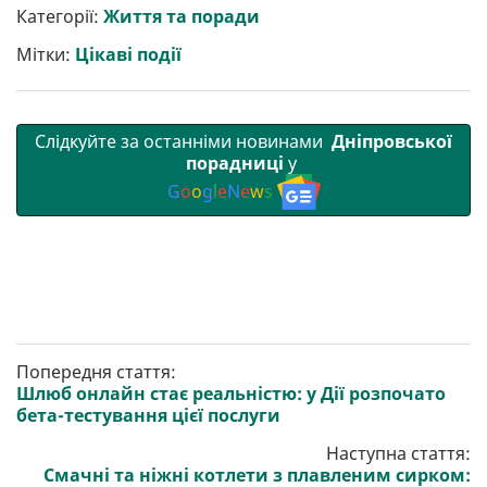
р
b
t
l
g
s
r
l
Категорії:
Життя та поради
и
o
e
r
A
т
o
r
a
p
Мітки:
Цікаві події
и
k
m
p
Слідкуйте за останніми новинами
Дніпровської
порадниці
у
G
o
o
g
l
e
N
e
w
s
Попередня стаття:
Шлюб онлайн стає реальністю: у Дії розпочато
бета-тестування цієї послуги
Наступна стаття:
Смачні та ніжні котлети з плавленим сирком: