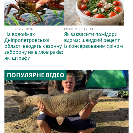
08.08.2026 18:30
08.08.2026 17:00
На водоймах
Як заквасити помідори
Дніпропетровської
вдома: швидкий рецепт
області вводять сезонну
із консервованим хріном
заборону на вилов раків:
які штрафи
ПОПУЛЯРНЕ ВІДЕО