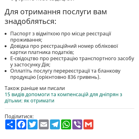
Для отримання послуги вам
знадобляться:
Паспорт з відміткою про місце реєстрації
проживання;
Довідка про реєстраційний номер облікової
картки платника податків;
Е-свідоцтво про реєстрацію транспортного засобу
у застосунку Дія;
Оплатіть послугу перереєстрації та бланкову
продукцію (орієнтовно 836 гривень).
Також раніше ми писали
15 видів допомоги та компенсацій для дніпрян з
дітьми: як отримати
Поділитися:
П
F
T
E
T
W
V
G
о
a
w
m
e
h
i
m
ш
c
i
a
l
a
b
a
и
e
t
i
e
t
e
i