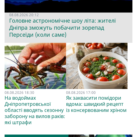
08.08.2026 20:12
Головне астрономічне шоу літа: жителі
Дніпра зможуть побачити зорепад
Персеїди (коли саме)
08.08.2026 18:30
08.08.2026 17:00
На водоймах
Як заквасити помідори
Дніпропетровської
вдома: швидкий рецепт
області вводять сезонну
із консервованим хріном
заборону на вилов раків:
які штрафи