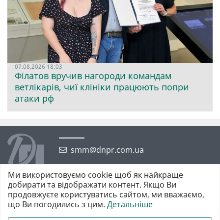
07.08.2026 18:03
Філатов вручив нагороди командам
ветлікарів, чиї клініки працюють попри
атаки рф
smm@dnpr.com.ua
Ми використовуємо cookie щоб як найкраще
добирати та відображати контент. Якщо Ви
продовжуєте користуватись сайтом, ми вважаємо,
що Ви погодились з цим.
Детальніше
©2026 https://dnpr.com.ua Дніпровська порадниця
Всі права захищені. При повному або частковому використанні