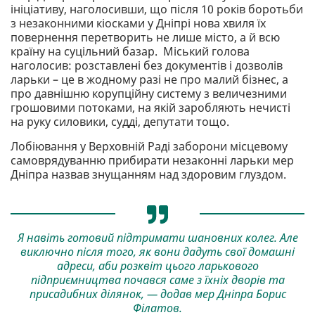
ініціативу, наголосивши, що після 10 років боротьби
з незаконними кіосками у Дніпрі нова хвиля їх
повернення перетворить не лише місто, а й всю
країну на суцільний базар. Міський голова
наголосив: розставлені без документів і дозволів
ларьки – це в жодному разі не про малий бізнес, а
про давнішню корупційну систему з величезними
грошовими потоками, на якій заробляють нечисті
на руку силовики, судді, депутати тощо.
Лобіювання у Верховній Раді заборони місцевому
самоврядуванню прибирати незаконні ларьки мер
Дніпра назвав знущанням над здоровим глуздом.
Я навіть готовий підтримати шановних колег. Але
виключно після того, як вони дадуть свої домашні
адреси, аби розквіт цього ларькового
підприємництва почався саме з їхніх дворів та
присадибних ділянок, — додав мер Дніпра Борис
Філатов.