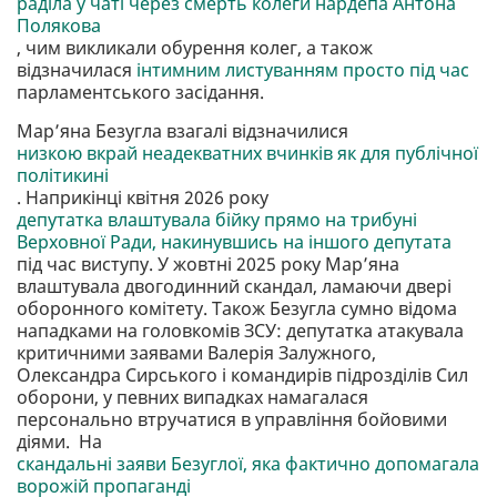
раділа у чаті через смерть колеги нардепа Антона
Полякова
, чим викликали обурення колег, а також
відзначилася
інтимним листуванням просто під час
парламентського засідання.
Марʼяна Безугла взагалі відзначилися
низкою вкрай неадекватних вчинків як для публічної
політикині
. Наприкінці квітня 2026 року
депутатка влаштувала бійку прямо на трибуні
Верховної Ради, накинувшись на іншого депутата
під час виступу. У жовтні 2025 року Марʼяна
влаштувала двогодинний скандал, ламаючи двері
оборонного комітету. Також Безугла сумно відома
нападками на головкомів ЗСУ: депутатка атакувала
критичними заявами Валерія Залужного,
Олександра Сирського і командирів підрозділів Сил
оборони, у певних випадках намагалася
персонально втручатися в управління бойовими
діями. На
скандальні заяви Безуглої, яка фактично допомагала
ворожій пропаганді