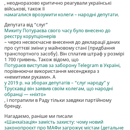
, неодноразово критично реагували українські
військові, також її
намагалися врозумити колеги – народні депутати
.
Депутата від “слуг”
Микиту Потураєва свого часу було внесено до
реєстру корупціонерів
– через несвоєчасне внесення до декларації даних
про суттєві зміни у майновому стані (придбання
транспортного засобу). Він сплатив штраф у розмірі
1 700 гривень. Також відомо, що
Потураєв виступав за заборону Telegram в Україні
,
порівнюючи використання месенджера з
«немитими руками». А
у 2019 р. на зборах депутатів – “слуг народу” у
Трускавці він заявив своїм колегам, що народні
обранці — «ніхто»
, і потрапили в Раду тільки завдяки партійному
бренду.
Нагадаємо, раніше ми писали
«Шанхаїзація» замість захисту: чому новий
законопроєкт про МАФи загрожує містам (детальне