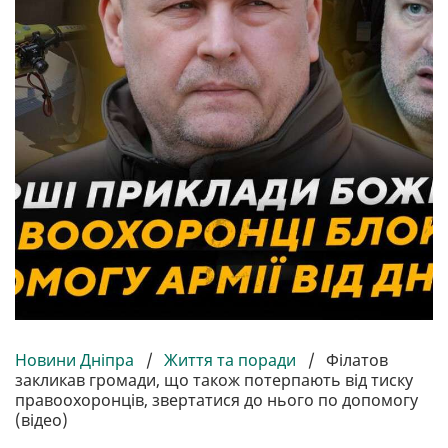
Новини Дніпра
/
Життя та поради
/
Філатов
закликав громади, що також потерпають від тиску
правоохоронців, звертатися до нього по допомогу
(відео)