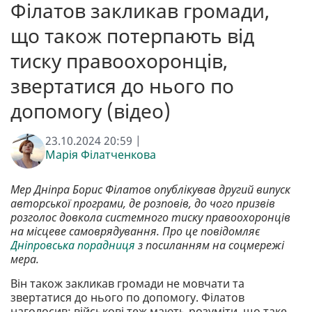
Філатов закликав громади,
що також потерпають від
тиску правоохоронців,
звертатися до нього по
допомогу (відео)
23.10.2024 20:59 |
Марія Філатченкова
Мер Дніпра Борис Філатов опублікував другий випуск
авторської програми, де розповів, до чого призвів
розголос довкола системного тиску правоохоронців
на місцеве самоврядування. Про це повідомляє
Дніпровська порадниця
з посиланням на соцмережі
мера.
Він також закликав громади не мовчати та
звертатися до нього по допомогу. Філатов
наголосив: військові теж мають розуміти, що таке