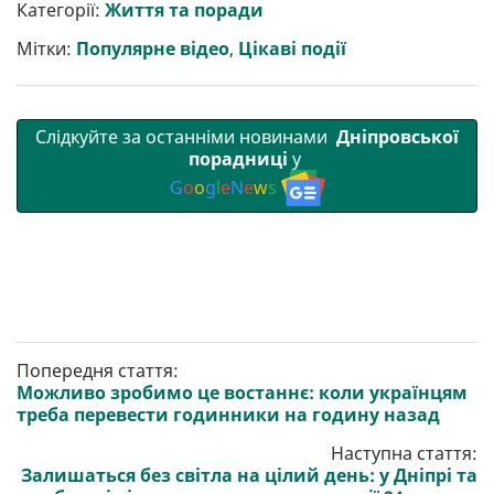
р
b
t
l
g
s
r
l
Категорії:
Життя та поради
и
o
e
r
A
т
o
r
a
p
Мітки:
Популярне відео
,
Цікаві події
и
k
m
p
Слідкуйте за останніми новинами
Дніпровської
порадниці
у
G
o
o
g
l
e
N
e
w
s
Попередня стаття:
Можливо зробимо це востаннє: коли українцям
треба перевести годинники на годину назад
Наступна стаття:
Залишаться без світла на цілий день: у Дніпрі та