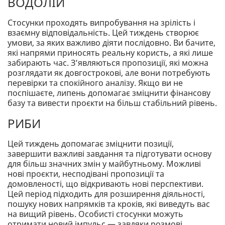
ВОДОЛІЙ
Стосунки проходять випробування на зрілість і
взаємну відповідальність. Цей тиждень створює
умови, за яких важливо діяти послідовно. Ви бачите,
які напрями приносять реальну користь, а які лише
забирають час. З’являються пропозиції, які можна
розглядати як довгострокові, але вони потребують
перевірки та спокійного аналізу. Якщо ви не
поспішаєте, липень допомагає зміцнити фінансову
базу та вивести проєкти на більш стабільний рівень.
РИБИ
Цей тиждень допомагає зміцнити позиції,
завершити важливі завдання та підготувати основу
для більш значних змін у майбутньому. Можливі
нові проєкти, несподівані пропозиції та
домовленості, що відкривають нові перспективи.
Цей період підходить для розширення діяльності,
пошуку нових напрямків та кроків, які виведуть вас
на вищий рівень. Особисті стосунки можуть
отримати новий імпульс — завдяки розмові,