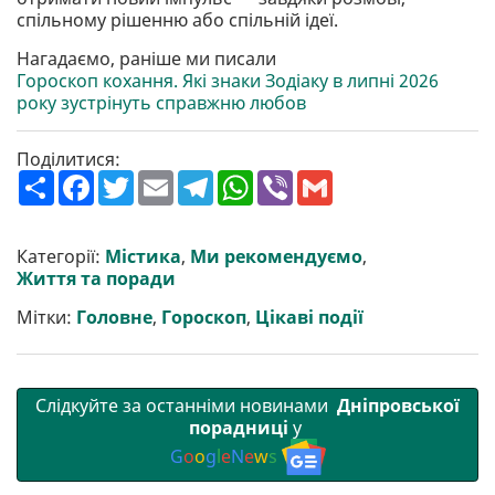
спільному рішенню або спільній ідеї.
Нагадаємо, раніше ми писали
Гороскоп кохання. Які знаки Зодіаку в липні 2026
року зустрінуть справжню любов
Поділитися:
П
F
T
E
T
W
V
G
о
a
w
m
e
h
i
m
ш
c
i
a
l
a
b
a
и
e
t
i
e
t
e
i
р
b
t
l
g
s
r
l
Категорії:
Містика
,
Ми рекомендуємо
,
и
o
e
r
A
Життя та поради
т
o
r
a
p
и
k
m
p
Мітки:
Головне
,
Гороскоп
,
Цікаві події
Слідкуйте за останніми новинами
Дніпровської
порадниці
у
G
o
o
g
l
e
N
e
w
s