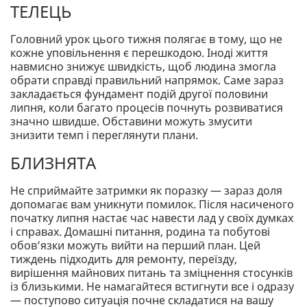
ТЕЛЕЦЬ
Головний урок цього тижня полягає в тому, що не
кожне уповільнення є перешкодою. Іноді життя
навмисно знижує швидкість, щоб людина змогла
обрати справді правильний напрямок. Саме зараз
закладається фундамент подій другої половини
липня, коли багато процесів почнуть розвиватися
значно швидше. Обставини можуть змусити
знизити темп і переглянути плани.
БЛИЗНЯТА
Не сприймайте затримки як поразку — зараз доля
допомагає вам уникнути помилок. Після насиченого
початку липня настає час навести лад у своїх думках
і справах. Домашні питання, родина та побутові
обов’язки можуть вийти на перший план. Цей
тиждень підходить для ремонту, переїзду,
вирішення майнових питань та зміцнення стосунків
із близькими. Не намагайтеся встигнути все і одразу
— поступово ситуація почне складатися на вашу