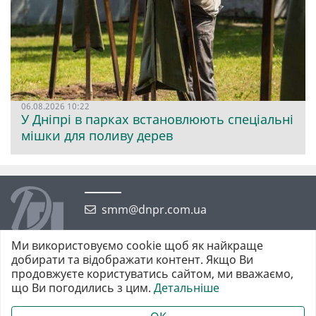
06.08.2026 10:22
У Дніпрі в парках встановлюють спеціальні
мішки для поливу дерев
smm@dnpr.com.ua
Ми використовуємо cookie щоб як найкраще
добирати та відображати контент. Якщо Ви
продовжуєте користуватись сайтом, ми вважаємо,
що Ви погодились з цим.
Детальніше
©2026 https://dnpr.com.ua Дніпровська порадниця
Всі права захищені. При повному або частковому використанні