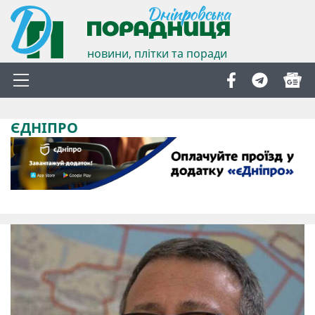
новини, плітки та поради
ЄДНІПРО