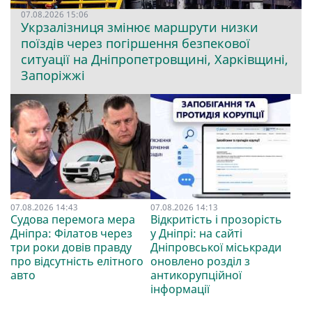
07.08.2026 15:06
Укрзалізниця змінює маршрути низки
поїздів через погіршення безпекової
ситуації на Дніпропетровщині, Харківщині,
Запоріжжі
07.08.2026 14:43
07.08.2026 14:13
Судова перемога мера
Відкритість і прозорість
Дніпра: Філатов через
у Дніпрі: на сайті
три роки довів правду
Дніпровської міськради
про відсутність елітного
оновлено розділ з
авто
антикорупційної
інформації