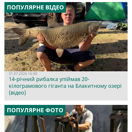
ПОПУЛЯРНЕ ВІДЕО
31.07.2026 16:00
14-річний рибалка упіймав 20-
кілограмового гіганта на Блакитному озері
(відео)
ПОПУЛЯРНЕ ФОТО