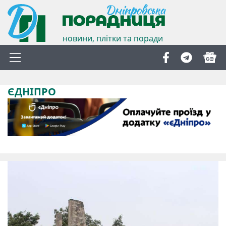
новини, плітки та поради
ЄДНІПРО