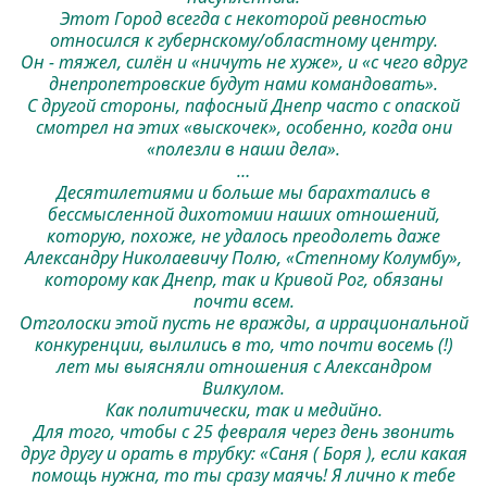
Этот Город всегда с некоторой ревностью
относился к губернскому/областному центру.
Он - тяжел, силён и «ничуть не хуже», и «с чего вдруг
днепропетровские будут нами командовать».
С другой стороны, пафосный Днепр часто с опаской
смотрел на этих «выскочек», особенно, когда они
«полезли в наши дела».
…
Десятилетиями и больше мы барахтались в
бессмысленной дихотомии наших отношений,
которую, похоже, не удалось преодолеть даже
Александру Николаевичу Полю, «Степному Колумбу»,
которому как Днепр, так и Кривой Рог, обязаны
почти всем.
Отголоски этой пусть не вражды, а иррациональной
конкуренции, вылились в то, что почти восемь (!)
лет мы выясняли отношения с Александром
Вилкулом.
Как политически, так и медийно.
Для того, чтобы с 25 февраля через день звонить
друг другу и орать в трубку: «Саня ( Боря ), если какая
помощь нужна, то ты сразу маячь! Я лично к тебе