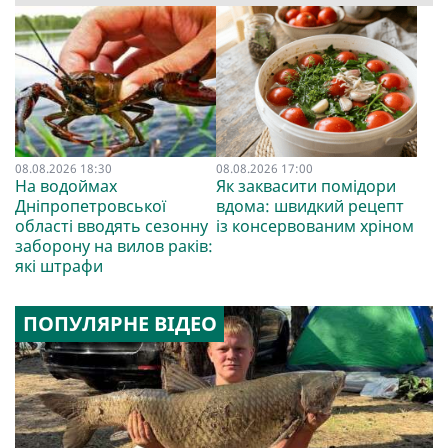
08.08.2026 18:30
08.08.2026 17:00
На водоймах
Як заквасити помідори
Дніпропетровської
вдома: швидкий рецепт
області вводять сезонну
із консервованим хріном
заборону на вилов раків:
які штрафи
ПОПУЛЯРНЕ ВІДЕО