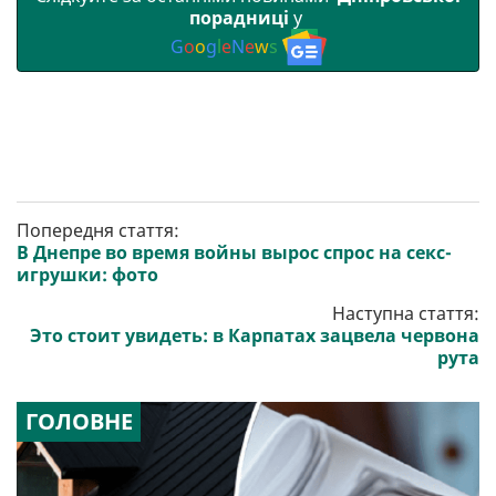
порадниці
у
G
o
o
g
l
e
N
e
w
s
Попередня стаття:
В Днепре во время войны вырос спрос на секс-
игрушки: фото
Наступна стаття:
Это стоит увидеть: в Карпатах зацвела червона
рута
ГОЛОВНЕ