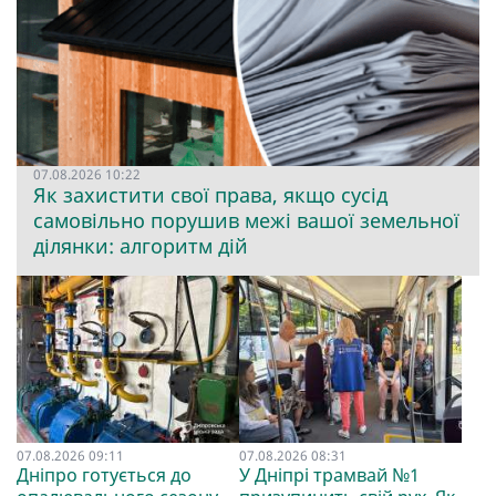
07.08.2026 10:22
Як захистити свої права, якщо сусід
самовільно порушив межі вашої земельної
ділянки: алгоритм дій
07.08.2026 09:11
07.08.2026 08:31
Дніпро готується до
У Дніпрі трамвай №1