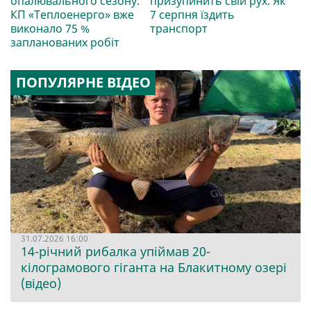
опалювального сезону.
призупинить свій рух. Як
КП «Теплоенерго» вже
7 серпня їздить
виконало 75 %
транспорт
запланованих робіт
ПОПУЛЯРНЕ ВІДЕО
31.07.2026 16:00
14-річний рибалка упіймав 20-
кілограмового гіганта на Блакитному озері
(відео)