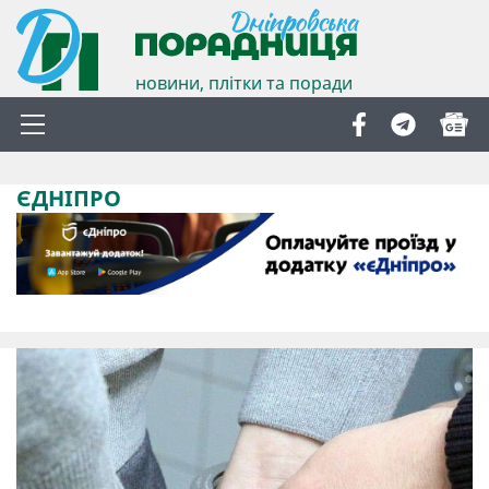
новини, плітки та поради
ЄДНІПРО