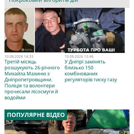
10.08.2026 14:33
10.08.2026 13:46
Третій місяць
У Дніпрі замінять
розшукують 26-річного
близько 150
Михайла Махиню з
комбінованих
Дніпропетровщини.
регуляторів тиску газу
Поліція та волонтери
прочесали лісосмуги й
водойми
ПОПУЛЯРНЕ ВІДЕО