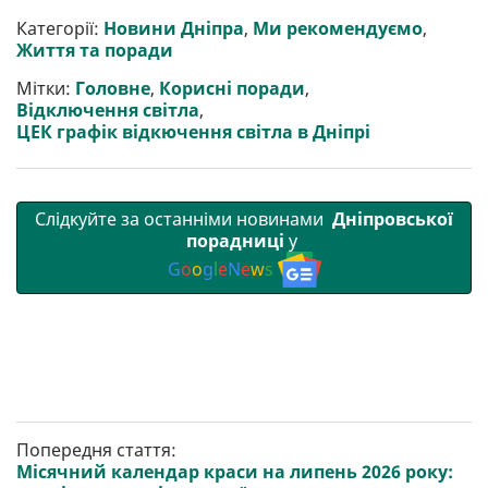
и
e
t
i
e
t
e
i
р
b
t
l
g
s
r
l
Категорії:
Новини Дніпра
,
Ми рекомендуємо
,
и
o
e
r
A
Життя та поради
т
o
r
a
p
и
k
m
p
Мітки:
Головне
,
Корисні поради
,
Відключення світла
,
ЦЕК графік відкючення світла в Дніпрі
Слідкуйте за останніми новинами
Дніпровської
порадниці
у
G
o
o
g
l
e
N
e
w
s
Попередня стаття:
Місячний календар краси на липень 2026 року: