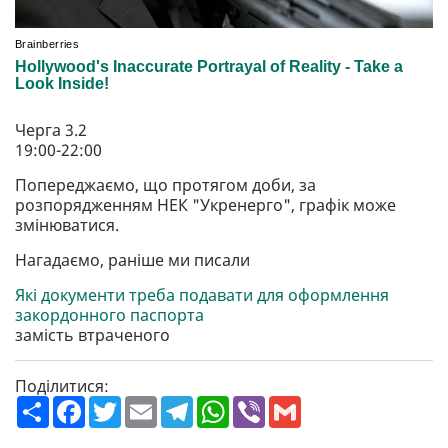
Черга 3.2
19:00-22:00
Попереджаємо, що протягом доби, за
розпорядженням НЕК "Укренерго", графік може
змінюватися.
Нагадаємо, раніше ми писали
Які документи треба подавати для оформлення
закордонного паспорта
замість втраченого
Поділитися:
П
F
T
E
T
W
V
G
о
a
w
m
e
h
i
m
ш
c
i
a
l
a
b
a