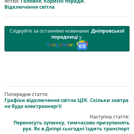
Мітки:
Головне
,
Корисні поради
,
Відключення світла
Слідкуйте за останніми новинами
Дніпровської
порадниці
у
G
o
o
g
l
e
N
e
w
s
Попередня стаття:
Графіки відключення світла ЦЕК. Скільки завтра
не буде електроенергії
Наступна стаття:
Перенесуть зупинку, тимчасово призупинять
рух. Як в Дніпрі сьогодні їздить транспорт