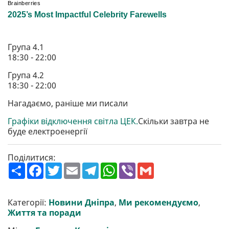
Група 4.1
18:30 - 22:00
Група 4.2
18:30 - 22:00
Нагадаємо, раніше ми писали
Графіки відключення світла ЦЕК.
Скільки завтра не
буде електроенергії
Поділитися:
П
F
T
E
T
W
V
G
о
a
w
m
e
h
i
m
ш
c
i
a
l
a
b
a
и
e
t
i
e
t
e
i
р
b
t
l
g
s
r
l
Категорії:
Новини Дніпра
,
Ми рекомендуємо
,
и
o
e
r
A
Життя та поради
т
o
r
a
p
и
k
m
p