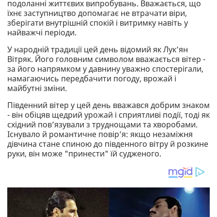
подоланні життєвих випробувань. Вважається, що
їхнє заступництво допомагає не втрачати віри,
зберігати внутрішній спокій і витримку навіть у
найважчі періоди.
У народній традиції цей день відомий як Лук’ян
Вітряк. Його головним символом вважається вітер -
за його напрямком у давнину уважно спостерігали,
намагаючись передбачити погоду, врожай і
майбутні зміни.
Південний вітер у цей день вважався добрим знаком
- він обіцяв щедрий урожай і сприятливі події, тоді як
східний пов’язували з труднощами та хворобами.
Існувало й романтичне повір’я: якщо незаміжня
дівчина стане спиною до південного вітру й розкине
руки, він може "принести" їй судженого.