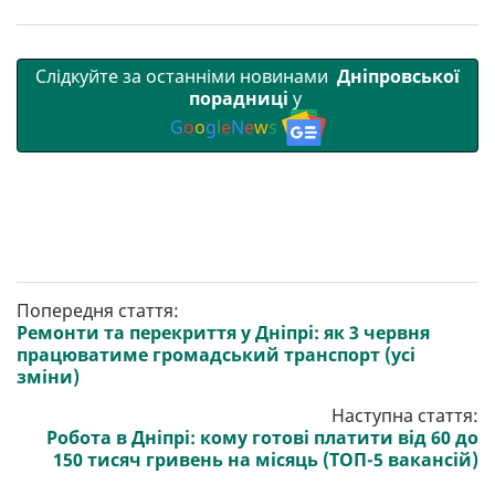
Слідкуйте за останніми новинами
Дніпровської
порадниці
у
G
o
o
g
l
e
N
e
w
s
Попередня стаття:
Ремонти та перекриття у Дніпрі: як 3 червня
працюватиме громадський транспорт (усі
зміни)
Наступна стаття:
Робота в Дніпрі: кому готові платити від 60 до
150 тисяч гривень на місяць (ТОП-5 вакансій)