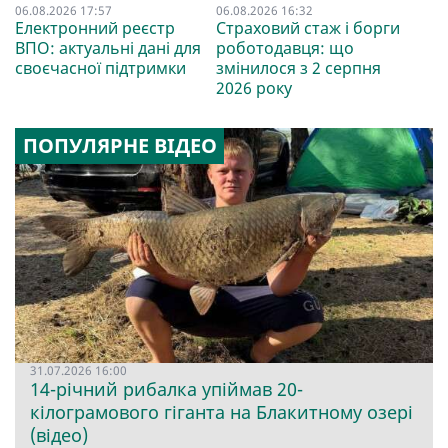
06.08.2026 17:57
06.08.2026 16:32
Електронний реєстр
Страховий стаж і борги
ВПО: актуальні дані для
роботодавця: що
своєчасної підтримки
змінилося з 2 серпня
2026 року
ПОПУЛЯРНЕ ВІДЕО
31.07.2026 16:00
14-річний рибалка упіймав 20-
кілограмового гіганта на Блакитному озері
(відео)