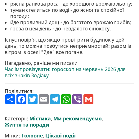
рясна ранкова роса - до хорошого врожаю льону;
туман стелиться по воді - до ясної та спокійної
погоди;
йде проливний дощ - до багатого врожаю грибів;
гроза в цей день - до невдалого сінокосу.
Існує повір'я, що якщо провітрити будинок у цей
день, то можна позбутися неприємностей: разом із
вітром із оселі "йде" все погане.
Нагадаємо, раніше ми писали
Час імпровізувати: гороскоп на червень 2026 для
всіх знаків Зодіаку
Поділитися:
П
F
T
E
T
W
V
G
о
a
w
m
e
h
i
m
ш
c
i
a
l
a
b
a
и
e
t
i
e
t
e
i
р
b
t
l
g
s
r
l
Категорії:
Містика
,
Ми рекомендуємо
,
и
o
e
r
A
Життя та поради
т
o
r
a
p
и
k
m
p
Мітки:
Головне
,
Цікаві події