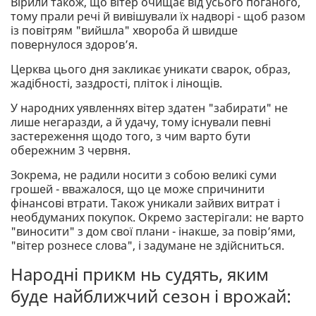
Вірили також, що вітер очищає від усього поганого,
тому прали речі й вивішували їх надворі - щоб разом
із повітрям "вийшла" хвороба й швидше
повернулося здоров’я.
Церква цього дня закликає уникати сварок, образ,
жадібності, заздрості, пліток і лінощів.
У народних уявленнях вітер здатен "забирати" не
лише негаразди, а й удачу, тому існували певні
застереження щодо того, з чим варто бути
обережним 3 червня.
Зокрема, не радили носити з собою великі суми
грошей - вважалося, що це може спричинити
фінансові втрати. Також уникали зайвих витрат і
необдуманих покупок. Окремо застерігали: не варто
"виносити" з дом свої плани - інакше, за повір’ями,
"вітер рознесе слова", і задумане не здійсниться.
Народні прикм нь судять, яким
буде найближчий сезон і врожай: