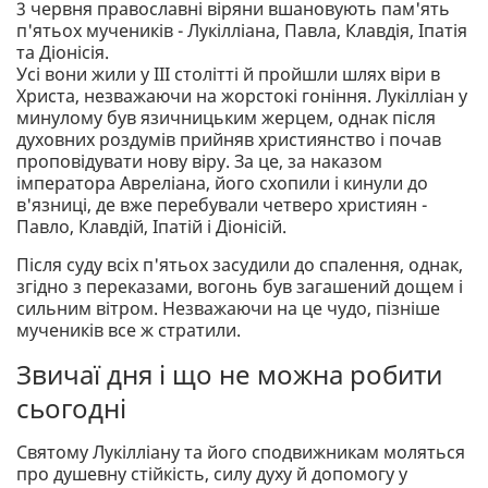
3 червня православні віряни вшановують пам'ять
п'ятьох мучеників - Лукілліана, Павла, Клавдія, Іпатія
та Діонісія.
Усі вони жили у III столітті й пройшли шлях віри в
Христа, незважаючи на жорстокі гоніння. Лукілліан у
минулому був язичницьким жерцем, однак після
духовних роздумів прийняв християнство і почав
проповідувати нову віру. За це, за наказом
імператора Авреліана, його схопили і кинули до
в'язниці, де вже перебували четверо християн -
Павло, Клавдій, Іпатій і Діонісій.
Після суду всіх п'ятьох засудили до спалення, однак,
згідно з переказами, вогонь був загашений дощем і
сильним вітром. Незважаючи на це чудо, пізніше
мучеників все ж стратили.
Звичаї дня і що не можна робити
сьогодні
Святому Лукілліану та його сподвижникам моляться
про душевну стійкість, силу духу й допомогу у