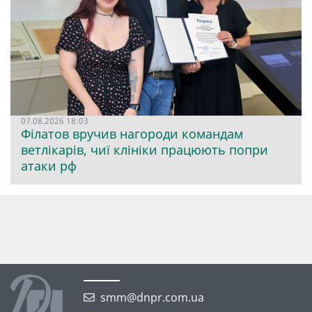
07.08.2026 18:03
Філатов вручив нагороди командам
ветлікарів, чиї клініки працюють попри
атаки рф
smm@dnpr.com.ua