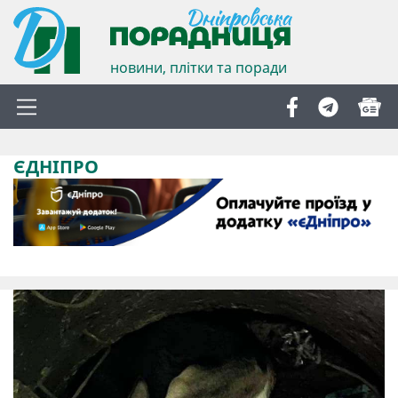
новини, плітки та поради
ЄДНІПРО