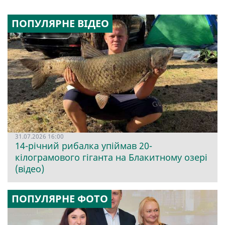
ПОПУЛЯРНЕ ВІДЕО
31.07.2026 16:00
14-річний рибалка упіймав 20-
кілограмового гіганта на Блакитному озері
(відео)
ПОПУЛЯРНЕ ФОТО