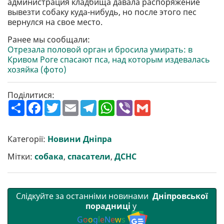
администрация кладбища давала распоряжение
вывезти собаку куда-нибудь, но после этого пес
вернулся на свое место.
Ранее мы сообщали:
Отрезала половой орган и бросила умирать: в
Кривом Роге спасают пса, над которым издевалась
хозяйка (фото)
Поділитися:
П
F
T
E
T
W
V
G
о
a
w
m
e
h
i
m
ш
c
i
a
l
a
b
a
и
e
t
i
e
t
e
i
р
b
t
l
g
s
r
l
Категорії:
Новини Дніпра
и
o
e
r
A
т
o
r
a
p
Мітки:
собака
,
спасатели
,
ДСНС
и
k
m
p
Слідкуйте за останніми новинами
Дніпровської
порадниці
у
G
o
o
g
l
e
N
e
w
s