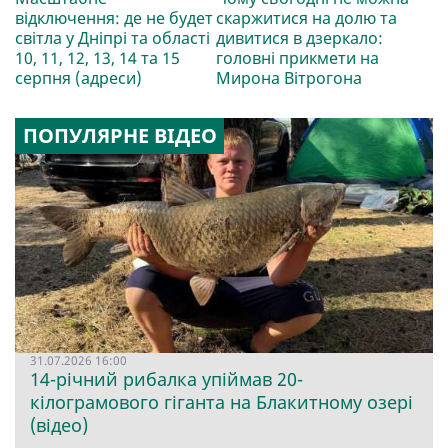
відключення: де не будет
скаржитися на долю та
світла у Дніпрі та області
дивитися в дзеркало:
10, 11, 12, 13, 14 та 15
головні прикмети на
серпня (адреси)
Мирона Вітрогона
ПОПУЛЯРНЕ ВІДЕО
31.07.2026 16:00
14-річний рибалка упіймав 20-
кілограмового гіганта на Блакитному озері
(відео)