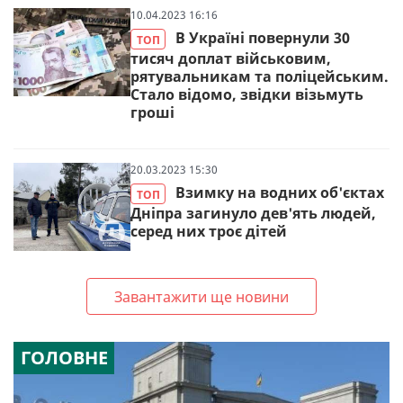
10.04.2023 16:16
В Україні повернули 30
ТОП
тисяч доплат військовим,
рятувальникам та поліцейським.
Стало відомо, звідки візьмуть
гроші
20.03.2023 15:30
Взимку на водних об'єктах
ТОП
Дніпра загинуло дев'ять людей,
серед них троє дітей
Завантажити ще новини
ГОЛОВНЕ