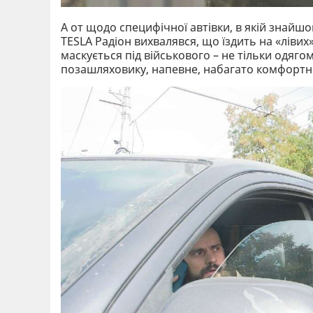
А от щодо специфічної автівки, в якій знайш
TESLA Радіон вихвалявся, що їздить на «ліви
маскується під військового – не тільки одягом
позашляховику, напевне, набагато комфортн