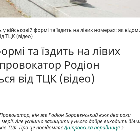
 у військовій формі та їздить на лівих номерах: як відом
д ТЦК (відео)
ормі та їздить на лівих
 провокатор Родіон
ся від ТЦК (відео)
к-Провокатор, він же Родіон Боровенський вже два роки
мерії. Але успішно захищати у нього добре виходить біль
ків ТЦК. Про це повідомляє
Дніпровська порадниця
з