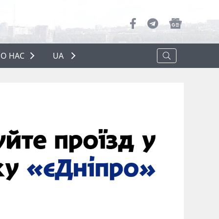
О НАС
UA
ПРО НАС
РЕКЛАМА
ПОЛІТИКА КОНФІДЕНЦІЙНОСТІ