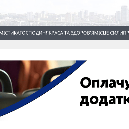
МІСТИКА
ГОСПОДИНЯ
КРАСА ТА ЗДОРОВ’Я
МІСЦЕ СИЛИ
ПР