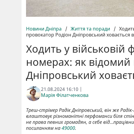
Новини Дніпра
/
Життя та поради
/
Ходить
провокатор Родіон Дніпровський ховається ві
Ходить у військовій ф
номерах: як відомий
Дніпровський ховаєть
21.08.2024 16:10 |
Марія Філатченкова
Треш-стрімер Радік Дніпровський, він же Раді
влаштовує різноманітні перфоманси біля стін 
не права певних громадян, а себе від…працівни
посиланням на
49000
.