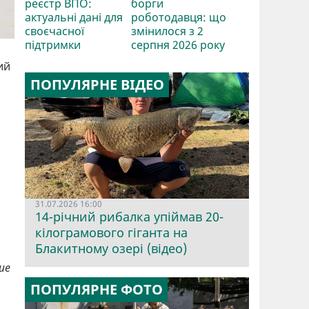
реєстр ВПО:
борги
актуальні дані для
роботодавця: що
своєчасної
змінилося з 2
підтримки
серпня 2026 року
ий
ПОПУЛЯРНЕ ВІДЕО
31.07.2026 16:00
14-річний рибалка упіймав 20-
кілограмового гіганта на
Блакитному озері (відео)
ше
ПОПУЛЯРНЕ ФОТО