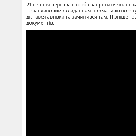
21 серпня чергова спроба запросити чоловіка
позаплановим складанням нормативів по бігу
дістався автівки та зачинився там. Пізніше г
документів.