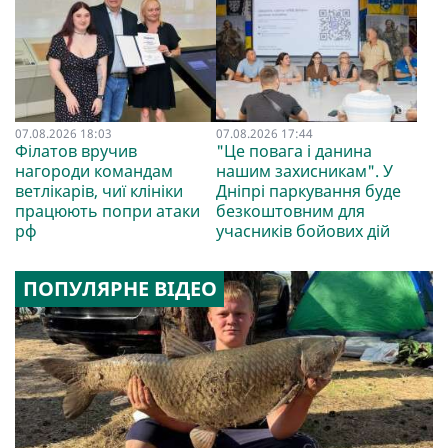
07.08.2026 18:03
07.08.2026 17:44
Філатов вручив
"Це повага і данина
нагороди командам
нашим захисникам". У
ветлікарів, чиї клініки
Дніпрі паркування буде
працюють попри атаки
безкоштовним для
рф
учасників бойових дій
ПОПУЛЯРНЕ ВІДЕО