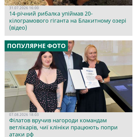
31.07.2026 16:00
14-річний рибалка упіймав 20-
кілограмового гіганта на Блакитному озері
(відео)
ПОПУЛЯРНЕ ФОТО
07.08.2026 18:03
Філатов вручив нагороди командам
ветлікарів, чиї клініки працюють попри
атаки рф