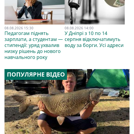
08.08.2026 15:30
08.08.2026 14:00
Педагогам піднять
У Дніпрі з 10 по 14
зарплати, а студентам —
серпня відключатимуть
стипендії: уряд ухвалив
воду за борги. Усі адреси
низку рішень до нового
навчального року
ПОПУЛЯРНЕ ВІДЕО