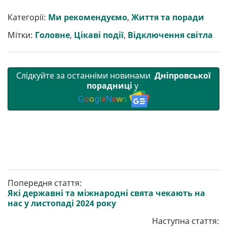
и
e
t
i
e
t
e
i
р
b
t
l
g
s
r
l
Категорії:
Ми рекомендуємо
,
Життя та поради
и
o
e
r
A
т
o
r
a
p
Мітки:
Головне
,
Цікаві події
,
Відключення світла
и
k
m
p
Слідкуйте за останніми новинами
Дніпровської
порадниці
у
G
o
o
g
l
e
N
e
w
s
Попередня стаття:
Які державні та міжнародні свята чекають на
нас у листопаді 2024 року
Наступна стаття: