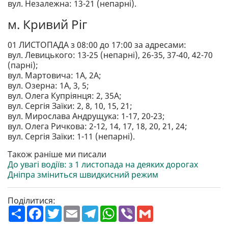
вул. Незалежна: 13-21 (непарні).
м. Кривий Ріг
01 ЛИСТОПАДА з 08:00 до 17:00 за адресами:
вул. Левицького: 13-25 (непарні), 26-35, 37-40, 42-70
(парні);
вул. Мартовича: 1А, 2А;
вул. Озерна: 1А, 3, 5;
вул. Олега Купріянця: 2, 35А;
вул. Сергія Заїки: 2, 8, 10, 15, 21;
вул. Мирослава Андрущука: 1-17, 20-23;
вул. Олега Ричкова: 2-12, 14, 17, 18, 20, 21, 24;
вул. Сергія Заїки: 1-11 (непарні).
Також раніше ми писали
До увагі водіїв: з 1 листопада на деяких дорогах
Дніпра зміниться швидкисний режим
Поділитися:
П
F
T
E
T
W
V
G
о
a
w
m
e
h
i
m
ш
c
i
a
l
a
b
a