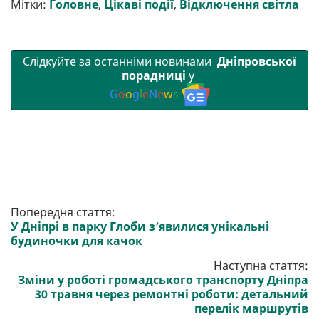
Мітки:
Головне
,
Цікаві події
,
Відключення світла
Слідкуйте за останніми новинами
Дніпровської
порадниці
у
G
o
o
g
l
e
N
e
w
s
Попередня стаття:
У Дніпрі в парку Глоби з’явилися унікальні
будиночки для качок
Наступна стаття:
Зміни у роботі громадського транспорту Дніпра
30 травня через ремонтні роботи: детальний
перелік маршрутів