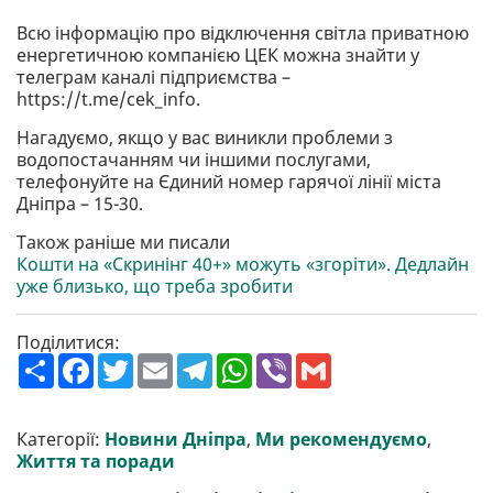
Всю інформацію про відключення світла приватною
енергетичною компанією ЦЕК можна знайти у
телеграм каналі підприємства –
https://t.me/cek_info.
Нагадуємо, якщо у вас виникли проблеми з
водопостачанням чи іншими послугами,
телефонуйте на Єдиний номер гарячої лінії міста
Дніпра – 15-30.
Також раніше ми писали
Кошти на «Скринінг 40+» можуть «згоріти». Дедлайн
уже близько, що треба зробити
Поділитися:
П
F
T
E
T
W
V
G
о
a
w
m
e
h
i
m
ш
c
i
a
l
a
b
a
и
e
t
i
e
t
e
i
р
b
t
l
g
s
r
l
Категорії:
Новини Дніпра
,
Ми рекомендуємо
,
и
o
e
r
A
Життя та поради
т
o
r
a
p
и
k
m
p