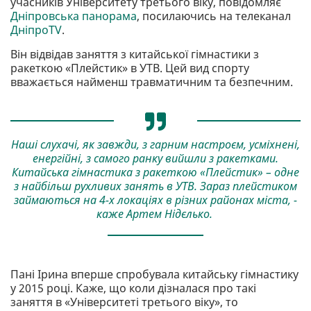
учасників Університету третього віку, повідомляє
Дніпровська панорама
, посилаючись на телеканал
ДніпроTV
.
Він відвідав заняття з китайської гімнастики з
ракеткою «Плейстик» в УТВ. Цей вид спорту
вважається найменш травматичним та безпечним.
Наші слухачі, як завжди, з гарним настроєм, усміхнені,
енергійні, з самого ранку вийшли з ракетками.
Китайська гімнастика з ракеткою «Плейстик» – одне
з найбільш рухливих занять в УТВ. Зараз плейстиком
займаються на 4-х локаціях в різних районах міста, -
каже Артем Нідєлько.
Пані Ірина вперше спробувала китайську гімнастику
у 2015 році. Каже, що коли дізналася про такі
заняття в «Університеті третього віку», то