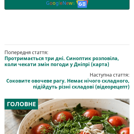
G
o
o
g
l
e
N
e
w
s
Попередня стаття:
Протримається три дні. Синоптик розповіла,
коли чекати змін погоди у Дніпрі (карта)
Наступна стаття:
Соковите овочеве рагу. Немає нічого складного,
підійдуть різні складові (відеорецепт)
ГОЛОВНЕ