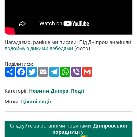
Нагадаємо, раніше ми писали: Під Дніпром знайшли
водойму з дикими лебедями
(фото)
Поділитися:
П
F
T
E
T
W
V
G
о
a
w
m
e
h
i
m
ш
c
i
a
l
a
b
a
и
e
t
i
e
t
e
i
р
b
t
l
g
s
r
l
Категорії:
Новини Дніпра
,
Події
и
o
e
r
A
т
o
r
a
p
Мітки:
Цікаві події
и
k
m
p
Слідкуйте за останніми новинами
Дніпровської
порадниці
у