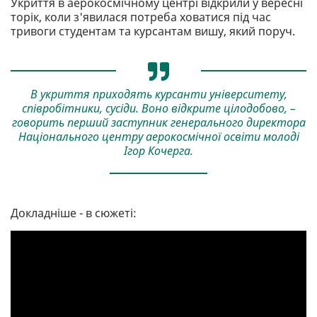
Укриття в аерокосмічному центрі відкрили у вересні
торік, коли з'явилася потреба ховатися під час
тривоги студентам та курсантам вишу, який поруч.
В укриття приходять курсанти університету,
співробітники, сусіди. Воно відкрите цілодобово, –
говорить перший заступник генерального директора
Національного центру аерокосмічної освіти молоді
Ігор Кочерга.
Докладніше - в сюжеті: