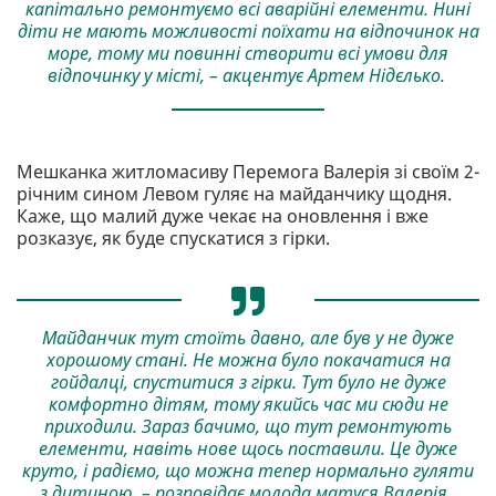
капітально ремонтуємо всі аварійні елементи. Нині
діти не мають можливості поїхати на відпочинок на
море, тому ми повинні створити всі умови для
відпочинку у місті, – акцентує Артем Нідєлько.
Мешканка житломасиву Перемога Валерія зі своїм 2-
річним сином Левом гуляє на майданчику щодня.
Каже, що малий дуже чекає на оновлення і вже
розказує, як буде спускатися з гірки.
Майданчик тут стоїть давно, але був у не дуже
хорошому стані. Не можна було покачатися на
гойдалці, спуститися з гірки. Тут було не дуже
комфортно дітям, тому якийсь час ми сюди не
приходили. Зараз бачимо, що тут ремонтують
елементи, навіть нове щось поставили. Це дуже
круто, і радіємо, що можна тепер нормально гуляти
з дитиною, – розповідає молода матуся Валерія.