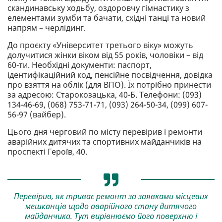
скандинавську ходьбу, оздоровчу гімнастику з
елементами зумби та бачати, східні танці та новий
напрям – черлідинг.
До проєкту «Університет третього віку» можуть
долучитися жінки віком від 55 років, чоловіки – від
60-ти. Необхідні документи: паспорт,
ідентифікаційний код, пенсійне посвідчення, довідка
про взяття на облік (для ВПО). Їх потрібно принести
за адресою: Старокозацька, 40-Б. Телефони: (093)
134-46-69, (068) 753-71-71, (093) 264-50-34, (099) 607-
56-97 (вайбер).
Цього дня черговий по місту перевірив і ремонти
аварійних дитячих та спортивних майданчиків на
проспекті Героїв, 40.
Перевірив, як триває ремонт за заявками місцевих
мешканців щодо аварійного стану дитячого
майданчика. Тут вирівнюємо його поверхню і