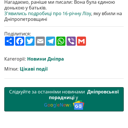
Нагадаємо, раніше ми писали: Вона була єдиною
донькою у батьків.
З'явились подробиці про 16-річну Лізу
, яку вбили на
Дніпропетровщині
Поділитися:
П
F
T
E
T
W
V
G
о
a
w
m
e
h
i
m
ш
c
i
a
l
a
b
a
и
e
t
i
e
t
e
i
р
b
t
l
g
s
r
l
Категорії:
Новини Дніпра
и
o
e
r
A
т
o
r
a
p
Мітки:
Цікаві події
и
k
m
p
Слідкуйте за останніми новинами
Дніпровської
порадниці
у
G
o
o
g
l
e
N
e
w
s