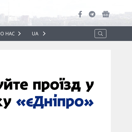
О НАС
UA
ПРО НАС
РЕКЛАМА
ПОЛІТИКА КОНФІДЕНЦІЙНОСТІ