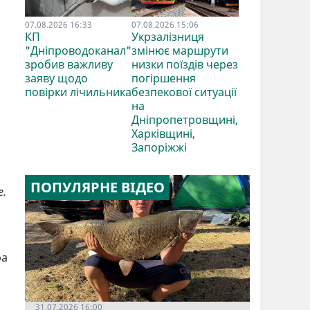
07.08.2026 16:33
07.08.2026 15:06
КП
Укрзалізниця
"Дніпроводоканал"
змінює маршрути
зробив важливу
низки поїздів через
заяву щодо
погіршення
повірки лічильника
безпекової ситуації
на
Дніпропетровщині,
Харківщині,
Запоріжжі
ПОПУЛЯРНЕ ВІДЕО
е.
ра
31.07.2026 16:00