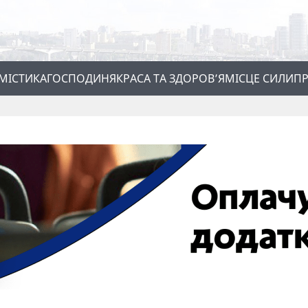
МІСТИКА
ГОСПОДИНЯ
КРАСА ТА ЗДОРОВ’Я
МІСЦЕ СИЛИ
ПР