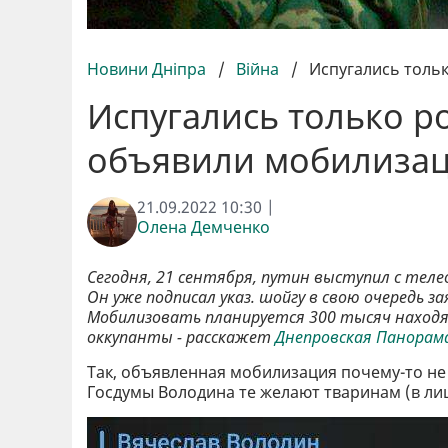
Новини Дніпра
/
Війна
/
Испугались толь
Испугались только р
объявили мобилиза
21.09.2022 10:30 |
Олена Демченко
Сегодня, 21 сентября, путин выступил с тел
Он уже подписал указ. шойгу в свою очередь з
Мобилизовать планируется 300 тысяч находящ
оккупанты - расскажет
Днепровская Панорам
Так, объявленная мобилизация почему-то не 
Госдумы Володина те желают тваринам (в лиц