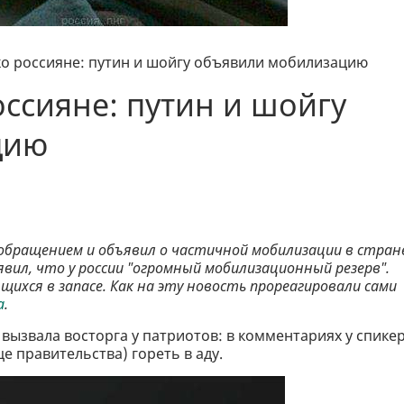
ко россияне: путин и шойгу объявили мобилизацию
оссияне: путин и шойгу
цию
еобращением и объявил о частичной мобилизации в стран
аявил, что у россии "огромный мобилизационный резерв".
ихся в запасе. Как на эту новость прореагировали сами
а
.
вызвала восторга у патриотов: в комментариях у спике
е правительства) гореть в аду.