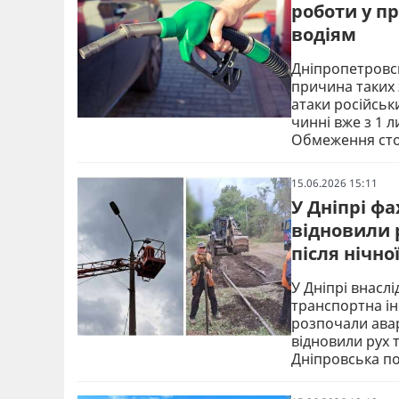
роботи у п
водіям
Дніпропетровсь
причина таких 
атаки російськ
чинні вже з 1 
Обмеження стос
15.06.2026 15:11
У Дніпрі ф
відновили 
після нічно
У Дніпрі внасл
транспортна ін
розпочали ава
відновили рух 
Дніпровська по