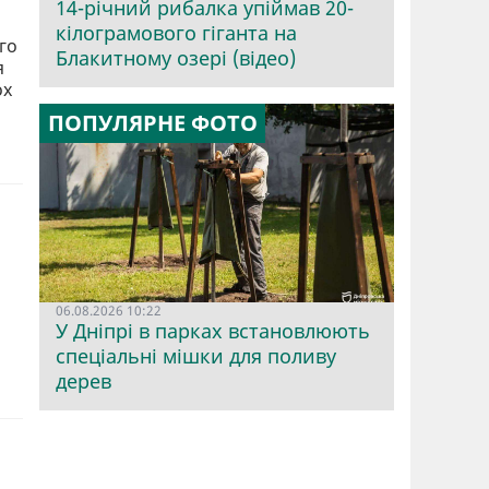
14-річний рибалка упіймав 20-
кілограмового гіганта на
го
Блакитному озері (відео)
я
ох
ПОПУЛЯРНЕ ФОТО
06.08.2026 10:22
У Дніпрі в парках встановлюють
спеціальні мішки для поливу
дерев