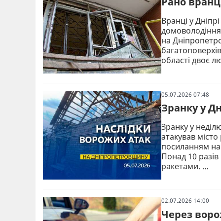
Рано вранц
Вранці у Дніпр
домоволодіння
на Дніпропетро
багатоповерхів
області двоє 
05.07.2026 07:48
Зранку у Д
Зранку у неділю
атакував місто
посиланням на 
Понад 10 разів
ракетами. …
02.07.2026 14:00
Через воро