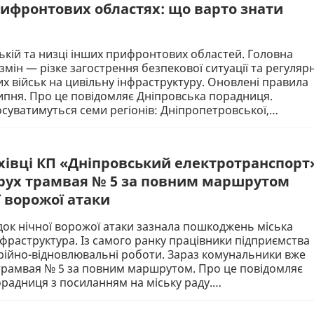
рифронтових областях: що варто знати
кій та низці інших прифронтових областей. Головна
змін — різке загострення безпекової ситуації та регулярн
их військ на цивільну інфраструктуру. Оновлені правила
липня. Про це повідомляє Дніпровська порадниця.
уватимуться семи регіонів: Дніпропетровської,…
ахівці КП «Дніпровський електротранспорт
рух трамвая № 5 за повним маршрутом
ї ворожої атаки
ідок нічної ворожої атаки зазнала пошкоджень міська
фраструктура. Із самого ранку працівники підприємства
рійно-відновлювальні роботи. Зараз комунальники вже
трамвая № 5 за повним маршрутом. Про це повідомляє
радниця з посиланням на міську раду.…