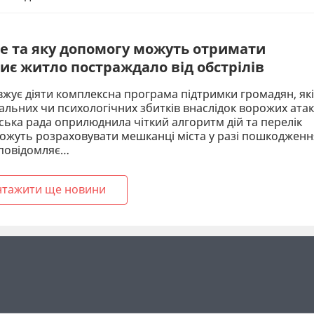
де та яку допомогу можуть отримати
чиє житло постраждало від обстрілів
вжує діяти комплексна програма підтримки громадян, які
альних чи психологічних збитків внаслідок ворожих атак
ська рада оприлюднила чіткий алгоритм дій та перелік
 можуть розраховувати мешканці міста у разі пошкодженн
 повідомляє…
нтажити ще новини