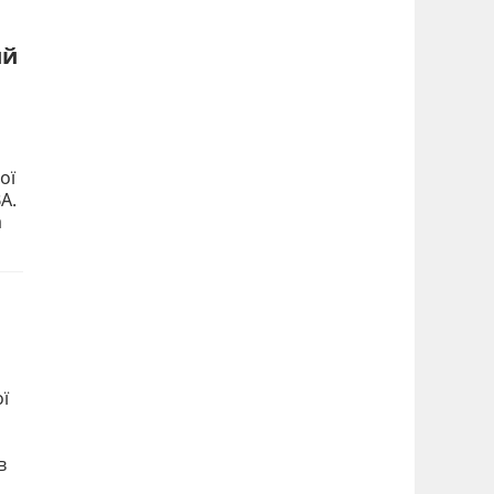
ий
ої
А.
а
ї
в