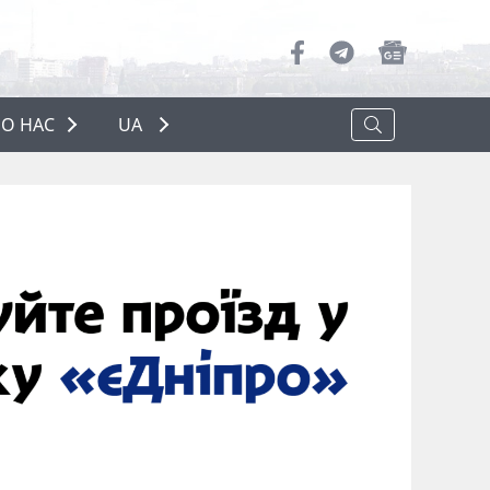
О НАС
UA
ПРО НАС
РЕКЛАМА
ПОЛІТИКА КОНФІДЕНЦІЙНОСТІ