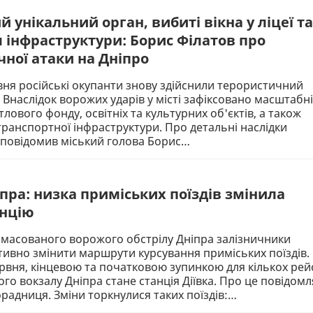
 унікальний орган, вибиті вікна у ліцеї та
 інфраструктури: Борис Філатов про
чної атаки на Дніпро
рвня російські окупанти знову здійснили терористичний
. Внаслідок ворожих ударів у місті зафіксовано масштабні
лового фонду, освітніх та культурних об'єктів, а також
анспортної інфраструктури. Про детальні наслідки
 повідомив міський голова Борис…
іпра: низка приміських поїздів змінила
анцію
 масованого ворожого обстрілу Дніпра залізничники
ивно змінити маршрути курсування приміських поїздів.
ервня, кінцевою та початковою зупинкою для кількох рей
ого вокзалу Дніпра стане станція Діївка. Про це повідомл
радниця. Зміни торкнулися таких поїздів:…