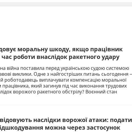
довує моральну шкоду, якщо працівник
 час роботи внаслідок ракетного удару
а війна поставила перед українською судою системою
равові виклики. Одне з найгостріших питань сьогодення 
ий роботодавець виплачувати компенсацію моральної
працівника, який загинув під час виконання трудових
слідок ворожого ракетного обстрілу? Воєнний стан
квідовують наслідки ворожої атаки: подати
відшкодування можна через застосунок