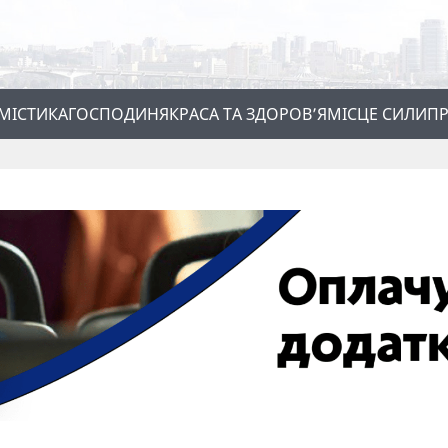
МІСТИКА
ГОСПОДИНЯ
КРАСА ТА ЗДОРОВ’Я
МІСЦЕ СИЛИ
ПР