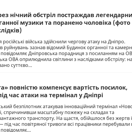
ерез нічний обстріл постраждав легендарн
ганної музики та поранено чоловіка (фото
слідків)
 російські війська здійснили чергову атаку на Дніпро.
ів руйнувань зазнав відомий Будинок органної та камерн
 повідомляє Дніпровська порадниця з посиланням на ОВ
ка ОВА оприлюднила світлини з наслідками обстрілу: н
вано суттєво…
а» повністю компенсує вартість посилок,
д час атаки на термінал у Дніпрі
ський безпілотник атакував інноваційний термінал «Ново
і, спричинивши масштабну пожежу на складах та
нтажного транспорту. На щастя, обійшлося без жертв і
 під час повітряної тривоги всі працівники перебували 
е повідомляє…