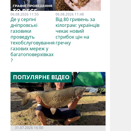
06.08.2026 11:55
06.08.2026 11:48
Де у серпні
Від 80 гривень за
дніпровські
кілограм: українців
газовики
чекає новий
проведуть
стрибок цін на
техобслуговування
гречку
газових мереж у
багатоповерхівках
?
ПОПУЛЯРНЕ ВІДЕО
31.07.2026 16:00