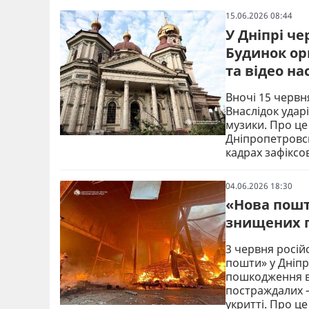
15.06.2026 08:44
У Дніпрі ч
Будинок ор
та відео на
Вночі 15 червня
Внаслідок удар
музики. Про це
Дніпропетровсь
кадрах зафіксо
04.06.2026 18:30
«Нова пошт
знищених пі
3 червня росій
пошти» у Дніпр
пошкодження ва
постраждалих —
укритті. Про ц