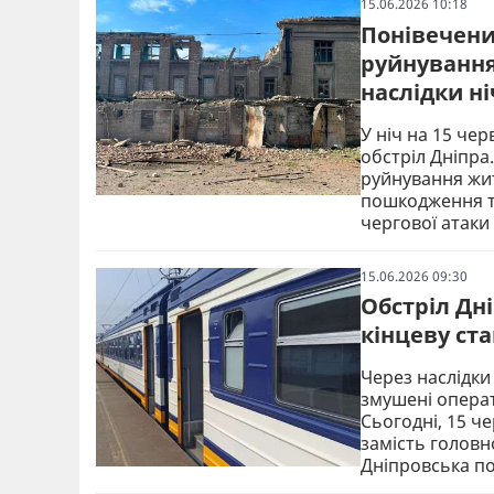
15.06.2026 10:18
Понівечений
руйнування
наслідки ні
У ніч на 15 че
обстріл Дніпра
руйнування жит
пошкодження тр
чергової атаки
15.06.2026 09:30
Обстріл Дн
кінцеву ст
Через наслідки
змушені операт
Сьогодні, 15 ч
замість головн
Дніпровська по