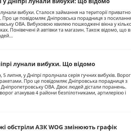
і у Дніпрі лунали вибухи: що відомо
і лунали вибухи. Сталося займання на території приватно
. Про це повідомляє Дніпровська порадниця з посиланн
вську ОВА. Вибуховою хвилею пошкоджені вікна у кільк
ках. Понівечені й автівки та магазин. Також відомо, що в
людей…
ніпрі лунали вибухи. Що відомо
, 5 липня, у Дніпрі пролунала серія гучних вибухів. Ворог
 ракетами. Про це повідомляє Дніпровська порадниця з
Дніпропетровську ОВА. Двоє людей дістали поранень.
 ворог атакував 4 райони безпілотниками, артилерією і
жі обстріли АЗК WOG змінюють графік