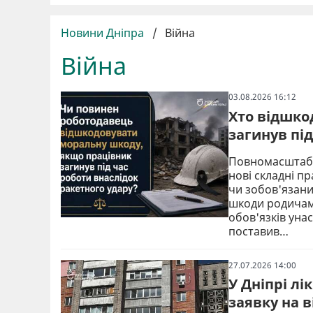
Новини Дніпра
/
Війна
Війна
03.08.2026 16:12
Хто відшко
загинув під
Повномасштабн
нові складні п
чи зобов'язан
шкоди родичам 
обов'язків уна
поставив…
27.07.2026 14:00
У Дніпрі лі
заявку на 