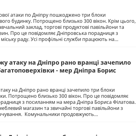
ової атаки по Дніпру пошкоджено три блоки
ого будинку. Потрощено близько 300 вікон. Крім цього,
чальний заклад, торгові продуктові павільйони та
зин. Про це повідомляє Дніпровська порадниця з
міську раду. Усі профільні служби працюють на…
жу атаку на Дніпро рано вранці зачепило
багатоповерхівки - мер Дніпра Борис
таку на Дніпро рано вранці зачепило три блоки
ки. Потрощено близько 300 вікон. Про це повідомляє
радниця з посиланням на мера Дніпра Бориса Філатова.
еблевий магазин та звичайні торгові павільйони з
рчування. Комунальники продовжують…