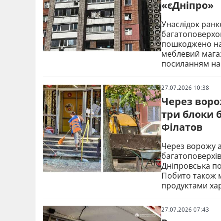
«єДніпро»
Унаслідок ранк
багатоповерхов
пошкоджено нав
меблевий мага
посиланням на 
27.07.2026 10:38
Через воро
три блоки 
Філатов
Через ворожу а
багатоповерхів
Дніпровська по
Побито також м
продуктами ха
27.07.2026 07:43