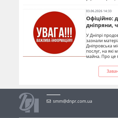
03.06.2026 14:33
Офіційно: 
дніпряни, 
У Дніпрі продо
зазнали матері
Дніпровська мі
послуг, на які
майна. Про це
Зава
smm@dnpr.com.ua