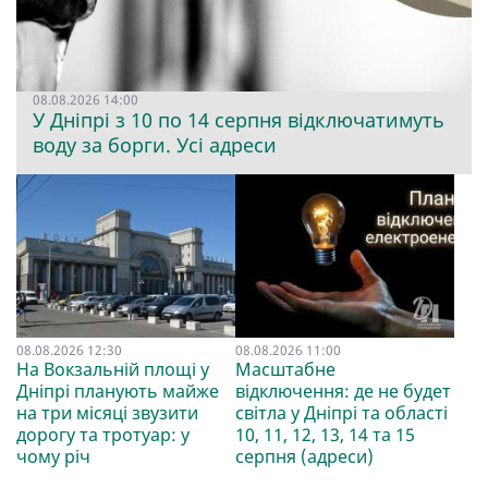
08.08.2026 14:00
У Дніпрі з 10 по 14 серпня відключатимуть
воду за борги. Усі адреси
08.08.2026 12:30
08.08.2026 11:00
На Вокзальній площі у
Масштабне
Дніпрі планують майже
відключення: де не будет
на три місяці звузити
світла у Дніпрі та області
дорогу та тротуар: у
10, 11, 12, 13, 14 та 15
чому річ
серпня (адреси)