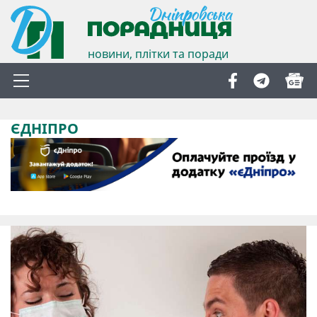
новини, плітки та поради
ЄДНІПРО