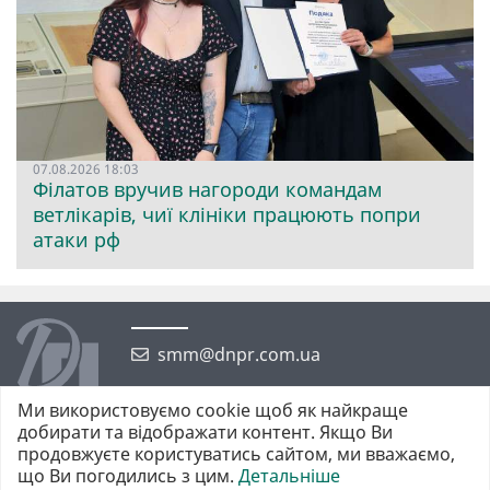
07.08.2026 18:03
Філатов вручив нагороди командам
ветлікарів, чиї клініки працюють попри
атаки рф
smm@dnpr.com.ua
Ми використовуємо cookie щоб як найкраще
добирати та відображати контент. Якщо Ви
продовжуєте користуватись сайтом, ми вважаємо,
що Ви погодились з цим.
Детальніше
©2026 https://dnpr.com.ua Дніпровська порадниця