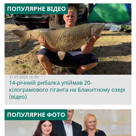
ПОПУЛЯРНЕ ВІДЕО
31.07.2026 16:00
14-річний рибалка упіймав 20-
кілограмового гіганта на Блакитному озері
(відео)
ПОПУЛЯРНЕ ФОТО