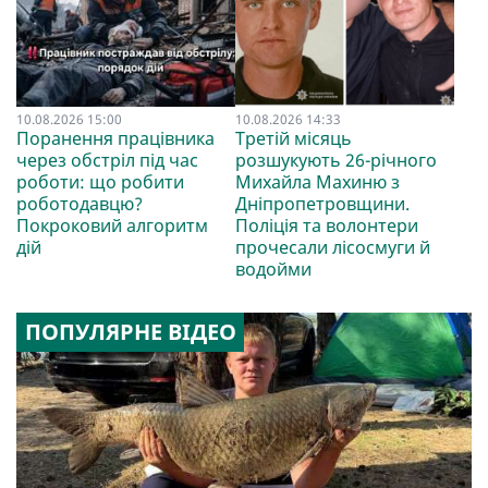
10.08.2026 15:00
10.08.2026 14:33
Поранення працівника
Третій місяць
через обстріл під час
розшукують 26-річного
роботи: що робити
Михайла Махиню з
роботодавцю?
Дніпропетровщини.
Покроковий алгоритм
Поліція та волонтери
дій
прочесали лісосмуги й
водойми
ПОПУЛЯРНЕ ВІДЕО