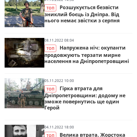
Розшукується безвісти
ТОП
зниклий боєць із Дніпра. Від
нього немає звістки з серпня
08.11.2022 08:04
Напружена ніч: окупанти
ТОП
продовжують терзати мирне
населення на Дніпропетровщині
05.11.2022 10:00
Гірка втрата для
ТОП
Дніпропетровщини: додому не
зможе повернутись ще один
Герой
04.11.2022 18:00
Велика втрата. Жорстока
ТОП