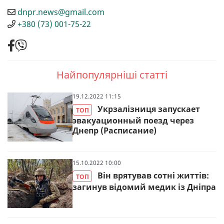
dnpr.news@gmail.com
+380 (73) 001-75-22
Найпопулярніші статті
19.12.2022 11:15
Укрзалізниця запускает
ТОП
эвакуационный поезд через
Днепр (Расписание)
15.10.2022 10:00
Він врятував сотні життів:
ТОП
загинув відомий медик із Дніпра