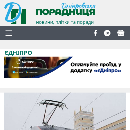
новини, плітки та поради
ЄДНІПРО