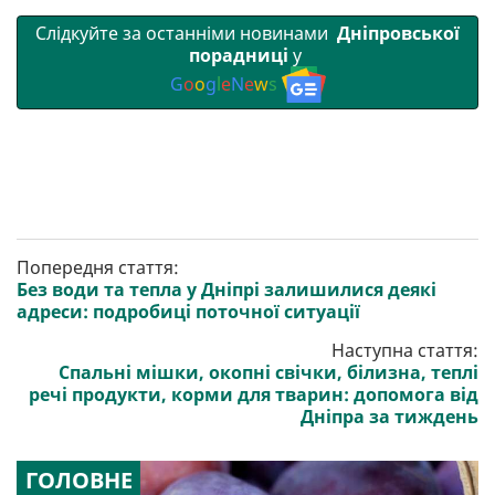
Слідкуйте за останніми новинами
Дніпровської
порадниці
у
G
o
o
g
l
e
N
e
w
s
Попередня стаття:
Без води та тепла у Дніпрі залишилися деякі
адреси: подробиці поточної ситуації
Наступна стаття:
Спальні мішки, окопні свічки, білизна, теплі
речі продукти, корми для тварин: допомога від
Дніпра за тиждень
ГОЛОВНЕ