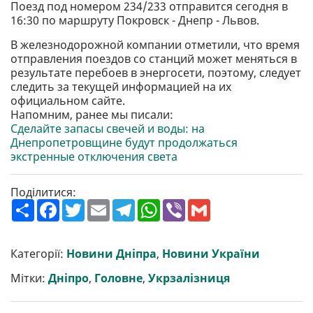
Поезд под номером 234/233 отправится сегодня в
16:30 по маршруту Покровск - Днепр - Львов.
В железнодорожной компании отметили, что время
отправления поездов со станций может меняться в
результате перебоев в энергосети, поэтому, следует
следить за текущей информацией на их
официальном сайте.
Напомним, ранее мы писали:
Сделайте запасы свечей и воды: на
Днепропетровщине будут продолжаться
экстренные отключения света
Поділитися:
П
F
T
E
T
W
V
G
о
a
w
m
e
h
i
m
ш
c
i
a
l
a
b
a
и
e
t
i
e
t
e
i
р
b
t
l
g
s
r
l
Категорії:
Новини Дніпра
,
Новини України
и
o
e
r
A
т
o
r
a
p
Мітки:
Дніпро
,
Головне
,
Укрзалізниця
и
k
m
p