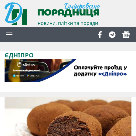
новини, плітки та поради
ЄДНІПРО