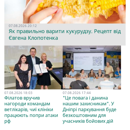
07.08.2026 20:12
Як правильно варити кукурудзу. Рецепт від
Євгена Клопотенка
07.08.2026 18:03
07.08.2026 17:44
Філатов вручив
"Це повага і данина
нагороди командам
нашим захисникам". У
ветлікарів, чиї клініки
Дніпрі паркування буде
працюють попри атаки
безкоштовним для
рф
учасників бойових дій