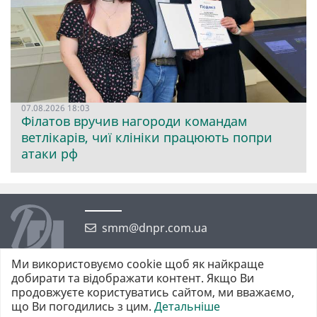
07.08.2026 18:03
Філатов вручив нагороди командам
ветлікарів, чиї клініки працюють попри
атаки рф
smm@dnpr.com.ua
Ми використовуємо cookie щоб як найкраще
добирати та відображати контент. Якщо Ви
продовжуєте користуватись сайтом, ми вважаємо,
що Ви погодились з цим.
Детальніше
©2026 https://dnpr.com.ua Дніпровська порадниця