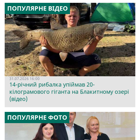
ПОПУЛЯРНЕ ВІДЕО
31.07.2026 16:00
14-річний рибалка упіймав 20-
кілограмового гіганта на Блакитному озері
(відео)
ПОПУЛЯРНЕ ФОТО