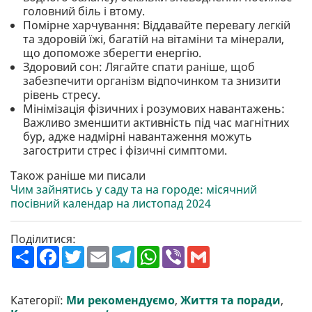
головний біль і втому.
Помірне харчування: Віддавайте перевагу легкій
та здоровій їжі, багатій на вітаміни та мінерали,
що допоможе зберегти енергію.
Здоровий сон: Лягайте спати раніше, щоб
забезпечити організм відпочинком та знизити
рівень стресу.
Мінімізація фізичних і розумових навантажень:
Важливо зменшити активність під час магнітних
бур, адже надмірні навантаження можуть
загострити стрес і фізичні симптоми.
Також раніше ми писали
Чим зайнятись у саду та на городе: місячний
посівний календар на листопад 2024
Поділитися:
П
F
T
E
T
W
V
G
о
a
w
m
e
h
i
m
ш
c
i
a
l
a
b
a
и
e
t
i
e
t
e
i
р
b
t
l
g
s
r
l
Категорії:
Ми рекомендуємо
,
Життя та поради
,
и
o
e
r
A