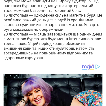
буря, яка може вплинути на широку аудиторію. Під
час таких бур часто підвищується артеріальний
тиск, можливі безсоння та головний біль.
15 листопада — одноденна сильна магнітна буря. Це
особливо важкий день для людей із хронічними
серцево-судинними захворюваннями, тож їм варто
бути максимально обережними.
20 листопада — місяць завершиться ще одним днем
з магнітною бурею, яка буде менш інтенсивною, але
тривалішою. У цей період краще обмежити
вживання кави та інших стимуляторів, натомість
зосередившись на повноцінному відпочинку та
здоровому харчуванні.