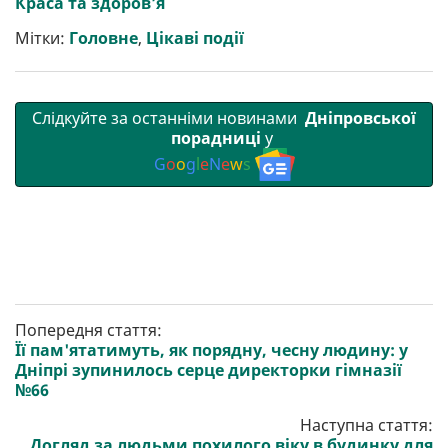
Краса та здоров’я
т
o
r
a
p
и
k
m
p
Мітки:
Головне
,
Цікаві події
Слідкуйте за останніми новинами
Дніпровської
порадниці
у
G
o
o
g
l
e
N
e
w
s
Попередня стаття:
Її пам'ятатимуть, як порядну, чесну людину: у
Дніпрі зупинилось серце директорки гімназії
№66
Наступна стаття:
Догляд за людьми похилого віку в будинку для