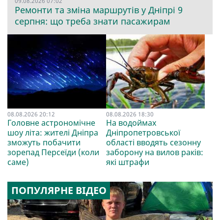
09.08.2026 07:02
Ремонти та зміна маршрутів у Дніпрі 9
серпня: що треба знати пасажирам
08.08.2026 20:12
08.08.2026 18:30
Головне астрономічне
На водоймах
шоу літа: жителі Дніпра
Дніпропетровської
зможуть побачити
області вводять сезонну
зорепад Персеїди (коли
заборону на вилов раків:
саме)
які штрафи
ПОПУЛЯРНЕ ВІДЕО