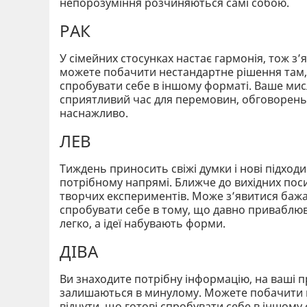
непорозуміння розчиняються самі собою.
РАК
У сімейних стосунках настає гармонія, тож з’
можете побачити нестандартне рішення там, д
спробувати себе в іншому форматі. Ваше мисл
сприятливий час для перемовин, обговорень,
наснажливо.
ЛЕВ
Тиждень приносить свіжі думки і нові підходи
потрібному напрямі. Ближче до вихідних пос
творчих експериментів. Може з’явитися бажа
спробувати себе в тому, що давно приваблюва
легко, а ідеї набувають форми.
ДІВА
Ви знаходите потрібну інформацію, на ваші 
залишаються в минулому. Можете побачити не
відчути, що готові спробувати себе в іншому