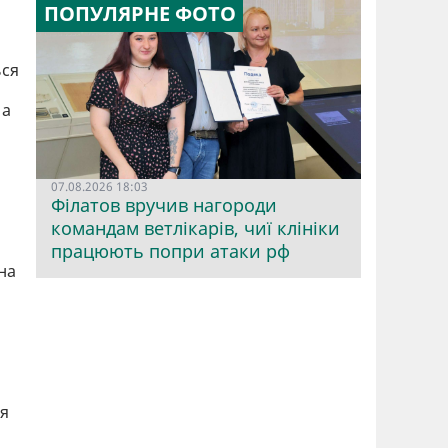
ПОПУЛЯРНЕ ФОТО
ься
 а
07.08.2026 18:03
Філатов вручив нагороди
командам ветлікарів, чиї клініки
працюють попри атаки рф
і
на
ся