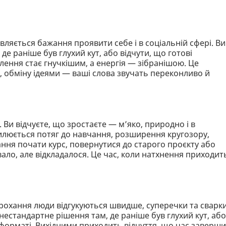
являється бажання проявити себе і в соціальній сфері. Ви
е раніше був глухий кут, або відчути, що готові
ення стає гнучкішим, а енергія — зібранішою. Це
 обміну ідеями — ваші слова звучать переконливо й
. Ви відчуєте, що зростаєте — м’яко, природно і в
илюється потяг до навчання, розширення кругозору,
ння почати курс, повернутися до старого проєкту або
ло, але відкладалося. Це час, коли натхнення приходит
прохання люди відгукуються швидше, суперечки та сварк
стандартне рішення там, де раніше був глухий кут, або
 форматі. Вихідними приходить відчуття, що час заверш