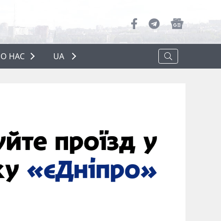
О НАС
UA
ПРО НАС
РЕКЛАМА
ПОЛІТИКА КОНФІДЕНЦІЙНОСТІ