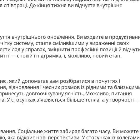
 співпраці. До кінця тижня ви відчуєте внутрішнє
чуття внутрішнього оновлення. Ви входите в продуктивн
чітку систему, стаєте сміливішими у вираженні своїх
ести лад у справах, зміцнити професійні позиції й відчут
тті — спокій і підтримка, і, можливо, новий етап.
ес, який допомагає вам розібратися в почуттях і
ня, відновлення і чесних розмов із рідними та близьким
і принесуть довгоочікувану ясність. Можливо, питання
а. У стосунках з’являється більше тепла, а у творчості —
тування. Соціальне життя забирає багато часу. Ви можете
 яка відкриє нові перспективи. У стосунках із колегами