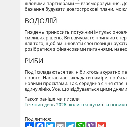
діловими партнерами — взаєморозуміння. До в
бажання будувати довгострокові плани, можли
ВОДОЛІЙ
Тиждень приносить потужний імпульс оновлен
сміливих рішень. Ви відчуваєте приплив енер
для того, щоб зміцнювати свої позиції і рух
розібратися з фінансовими питаннями, навести
РИБИ
Події складаються так, ніби хтось акуратно п
нового. Настав час закладати наміри, пов’яза
новими проєктами. Так, середина січня стає ча
єдину лінію. Усе, що відбувається цими днями
Також раніше ми писали
Тетянин день 2026: коли святкуємо за новим 
Поділитися:
П
F
T
E
T
W
V
G