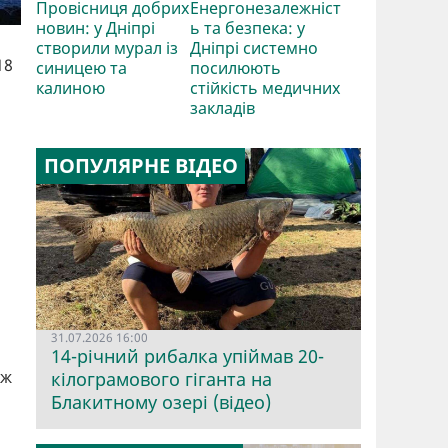
Провісниця добрих
Енергонезалежніст
новин: у Дніпрі
ь та безпека: у
створили мурал із
Дніпрі системно
18
синицею та
посилюють
калиною
стійкість медичних
закладів
ПОПУЛЯРНЕ ВІДЕО
31.07.2026 16:00
14-річний рибалка упіймав 20-
іж
кілограмового гіганта на
Блакитному озері (відео)