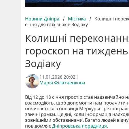
Новини Дніпра
/
Містика
/
Колишні перек
січня для всіх знаків Зодіаку
Колишні переконання
гороскоп на тиждень 1
Зодіаку
11.01.2026 20:02 |
Марія Філатченкова
Від 12 до 18 січня простір стає надзвичайно
взаємодіють, щоб допомогти нам побачити н
починається з опозиції Меркурія і ретроград
звичні рамки. Це дні, коли інформація надходи
зовнішніми обставинами. Багато людей відч
повідомляє
Дніпровська порадниця
.