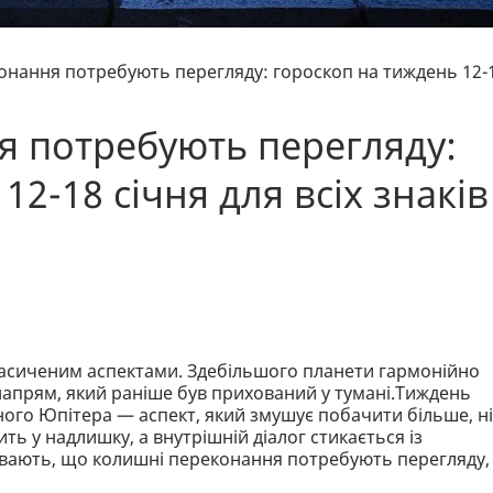
онання потребують перегляду: гороскоп на тиждень 12-
 потребують перегляду:
2-18 січня для всіх знаків
 насиченим аспектами. Здебільшого планети гармонійно
апрям, який раніше був прихований у тумані.Тиждень
ного Юпітера — аспект, який змушує побачити більше, н
ть у надлишку, а внутрішній діалог стикається із
увають, що колишні переконання потребують перегляду,