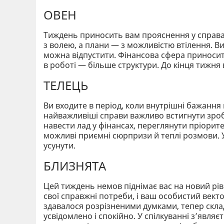
ОВЕН
Тиждень приносить вам прояснення у справах,
з волею, а плани — з можливістю втілення. В
можна відпустити. Фінансова сфера приносить
в роботі — більше структури. До кінця тижня 
ТЕЛЕЦЬ
Ви входите в період, коли внутрішні бажання
найважливіші справи важливо встигнути зр
навести лад у фінансах, переглянути пріорите
можливі приємні сюрпризи й теплі розмови. 
усунути.
БЛИЗНЯТА
Цей тиждень немов піднімає вас на новий рів
свої справжні потреби, і ваш особистий вект
здавалося розрізненими думками, тепер склад
усвідомлено і спокійно. У спілкуванні з’являє