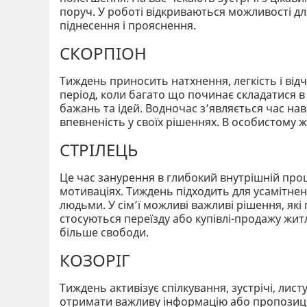
поруч. У роботі відкриваються можливості для
піднесення і прояснення.
СКОРПІОН
Тиждень приносить натхнення, легкість і від
період, коли багато що починає складатися в 
бажань та ідей. Водночас з’являється час нав
впевненість у своїх рішеннях. В особистому жи
СТРІЛЕЦЬ
Це час занурення в глибокий внутрішній проц
мотиваціях. Тиждень підходить для усамітнен
людьми. У сім’ї можливі важливі рішення, як
стосуються переїзду або купівлі-продажу житл
більше свободи.
КОЗОРІГ
Тиждень активізує спілкування, зустрічі, лис
отримати важливу інформацію або пропозицію,