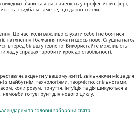
ихідних з’явиться визначеність у професійній сфері,
вість придбати саме те, що давно хотіли.
ня. Це час, коли важливо слухати себе і не боятися
гії, натхнення і бажання почати щось нове. Слушна наго
атися вперед більш упевнено. Використайте можливість
 лад у справах і зробити крок до стабільності.
ереставляє акценти у вашому житті, звільняючи місце дл
ні з майбутнім, технологіями, творчістю, спільнотами,
сом, коли розум, почуття, інтуїція та дія шикуються в
, немовби готує ґрунт для нового циклу.
календарем та головні заборони свята