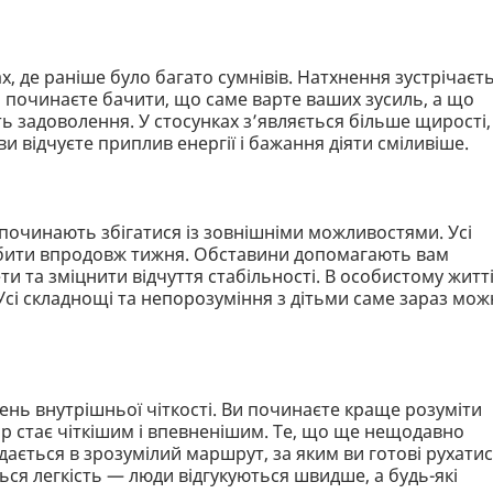
 де раніше було багато сумнівів. Натхнення зустрічаєт
и починаєте бачити, що саме варте ваших зусиль, а що
 задоволення. У стосунках з’являється більше щирості,
ви відчуєте приплив енергії і бажання діяти сміливіше.
 починають збігатися із зовнішніми можливостями. Усі
обити впродовж тижня. Обставини допомагають вам
ти та зміцнити відчуття стабільності. В особистому житт
Усі складнощі та непорозуміння з дітьми саме зараз мож
ень внутрішньої чіткості. Ви починаєте краще розуміти
ор стає чіткішим і впевненішим. Те, що ще нещодавно
ається в зрозумілий маршрут, за яким ви готові рухати
ться легкість — люди відгукуються швидше, а будь-які