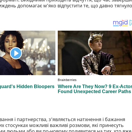
 Тиждень допомагає м’яко відпустити те, що давно тягнул
ання і партнерства, з’являється натхнення і бажання
вих стосунках можливі важливі розмови, які принесуть
ими людьми або ви по-новому подивитеся на тих, хто вже