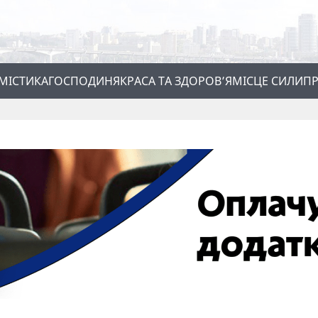
МІСТИКА
ГОСПОДИНЯ
КРАСА ТА ЗДОРОВ’Я
МІСЦЕ СИЛИ
ПР