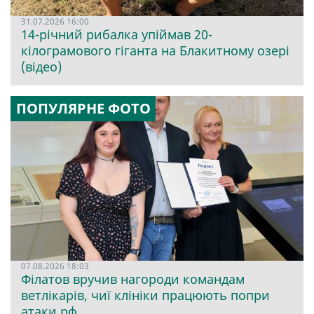
31.07.2026 16:00
14-річний рибалка упіймав 20-
кілограмового гіганта на Блакитному озері
(відео)
ПОПУЛЯРНЕ ФОТО
07.08.2026 18:03
Філатов вручив нагороди командам
ветлікарів, чиї клініки працюють попри
атаки рф