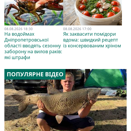
08.08.2026 18:30
08.08.2026 17:00
На водоймах
Як заквасити помідори
Дніпропетровської
вдома: швидкий рецепт
області вводять сезонну
із консервованим хріном
заборону на вилов раків:
які штрафи
ПОПУЛЯРНЕ ВІДЕО