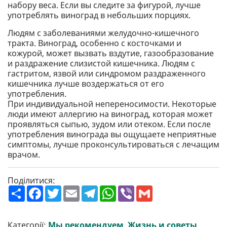
набору веса. Если вы следите за фигурой, лучше
употреблять виноград в небольших порциях.
Людям с заболеваниями желудочно-кишечного
тракта. Виноград, особенно с косточками и
кожурой, может вызвать вздутие, газообразование
и раздражение слизистой кишечника. Людям с
гастритом, язвой или синдромом раздраженного
кишечника лучше воздержаться от его
употребления.
При индивидуальной непереносимости. Некоторые
люди имеют аллергию на виноград, которая может
проявляться сыпью, зудом или отеком. Если после
употребления винограда вы ощущаете неприятные
симптомы, лучше проконсультироваться с лечащим
врачом.
Поділитися:
П
F
T
E
T
W
V
G
о
a
w
m
e
h
i
m
ш
c
i
a
l
a
b
a
и
e
t
i
e
t
e
i
р
b
t
l
g
s
r
l
Категорії:
Мы рекомендуем
,
Жизнь и советы