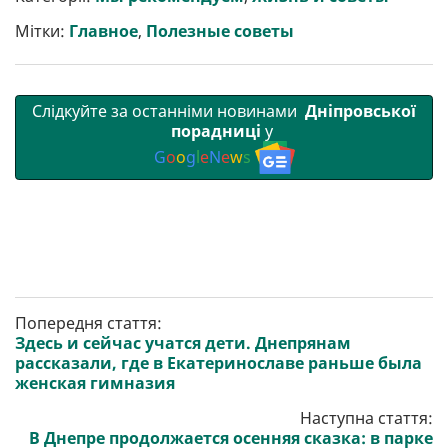
и
o
e
r
A
т
o
r
a
p
Мітки:
Главное
,
Полезные советы
и
k
m
p
Слідкуйте за останніми новинами
Дніпровської
порадниці
у
G
o
o
g
l
e
N
e
w
s
Попередня стаття:
Здесь и сейчас учатся дети. Днепрянам
рассказали, где в Екатеринославе раньше была
женская гимназия
Наступна стаття:
В Днепре продолжается осенняя сказка: в парке