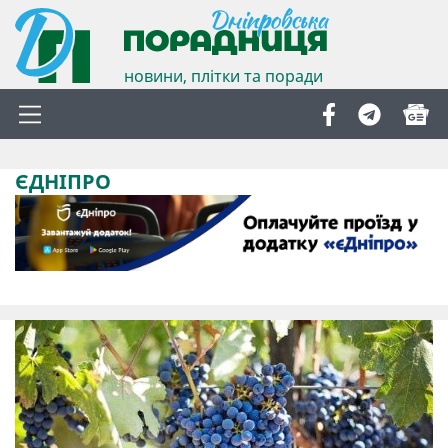
новини, плітки та поради
ЄДНІПРО