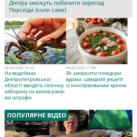
Дніпра зможуть побачити зорепад
Персеїди (коли саме)
08.08.2026 18:30
08.08.2026 17:00
На водоймах
Як заквасити помідори
Дніпропетровської
вдома: швидкий рецепт
області вводять сезонну
із консервованим хріном
заборону на вилов раків:
які штрафи
ПОПУЛЯРНЕ ВІДЕО