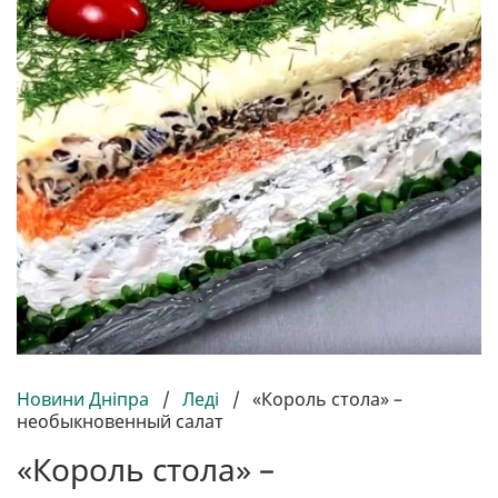
Новини Дніпра
/
Леді
/
«Король стола» –
необыкновенный салат
«Король стола» –