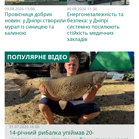
09.08.2026 13:00
09.08.2026 11:30
Провісниця добрих
Енергонезалежність та
новин: у Дніпрі створили
безпека: у Дніпрі
мурал із синицею та
системно посилюють
калиною
стійкість медичних
закладів
ПОПУЛЯРНЕ ВІДЕО
31.07.2026 16:00
14-річний рибалка упіймав 20-