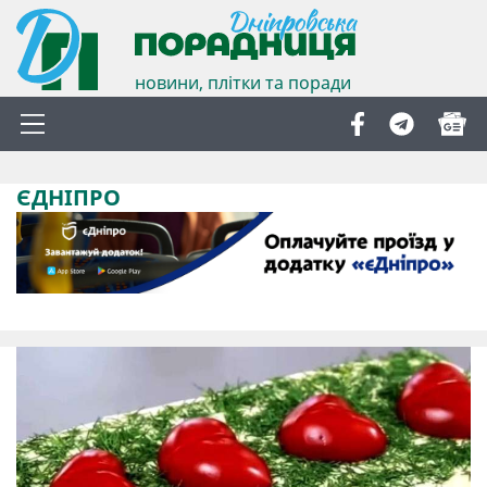
новини, плітки та поради
ЄДНІПРО