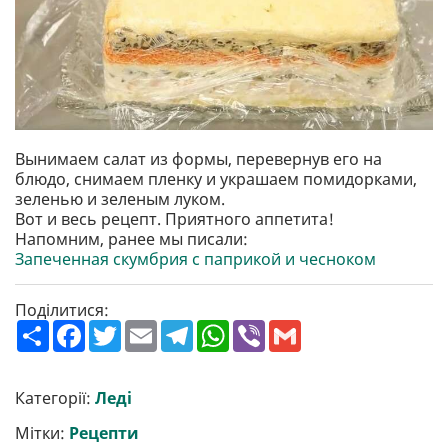
Вынимаем салат из формы, перевернув его на
блюдо, снимаем пленку и украшаем помидорками,
зеленью и зеленым луком.
Вот и весь рецепт. Приятного аппетита!
Напомним, ранее мы писали:
Запеченная скумбрия с паприкой и чесноком
Поділитися:
П
F
T
E
T
W
V
G
о
a
w
m
e
h
i
m
ш
c
i
a
l
a
b
a
и
e
t
i
e
t
e
i
р
b
t
l
g
s
r
l
Категорії:
Леді
и
o
e
r
A
т
o
r
a
p
Мітки:
Рецепти
и
k
m
p