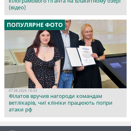
кілограмового гіганта на Блакитному озері
(відео)
ПОПУЛЯРНЕ ФОТО
07.08.2026 18:03
Філатов вручив нагороди командам
ветлікарів, чиї клініки працюють попри
атаки рф