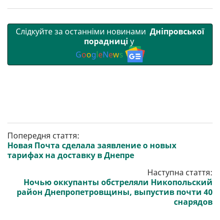
Слідкуйте за останніми новинами
Дніпровської
порадниці
у
G
o
o
g
l
e
N
e
w
s
Попередня стаття:
Новая Почта сделала заявление о новых
тарифах на доставку в Днепре
Наступна стаття:
Ночью оккупанты обстреляли Никопольский
район Днепропетровщины, выпустив почти 40
снарядов