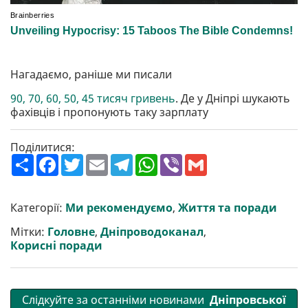
Нагадаємо, раніше ми писали
90, 70, 60, 50, 45 тисяч гривень
. Де у Дніпрі шукають
фахівців і пропонують таку зарплату
Поділитися:
П
F
T
E
T
W
V
G
о
a
w
m
e
h
i
m
ш
c
i
a
l
a
b
a
и
e
t
i
e
t
e
i
р
b
t
l
g
s
r
l
Категорії:
Ми рекомендуємо
,
Життя та поради
и
o
e
r
A
т
o
r
a
p
Мітки:
Головне
,
Дніпроводоканал
,
и
k
m
p
Корисні поради
Слідкуйте за останніми новинами
Дніпровської