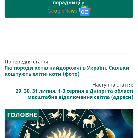
порадниці
у
G
o
o
g
l
e
N
e
w
s
Попередня стаття:
Які породи котів найдорожчі в Україні. Скільки
коштують елітні коти (фото)
Наступна стаття:
29, 30, 31 липня, 1-3 серпня в Дніпрі та області
масштабне відключення світла (адреси)
ГОЛОВНЕ