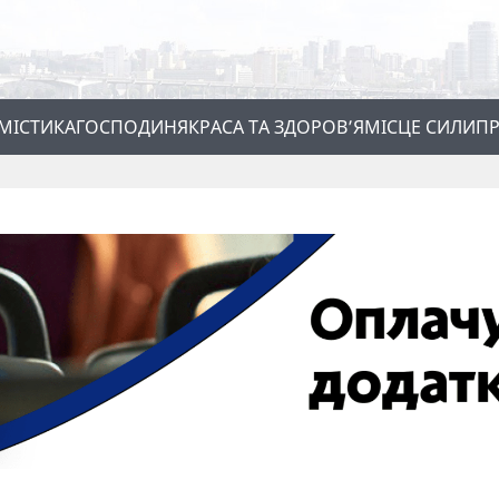
МІСТИКА
ГОСПОДИНЯ
КРАСА ТА ЗДОРОВ’Я
МІСЦЕ СИЛИ
ПР