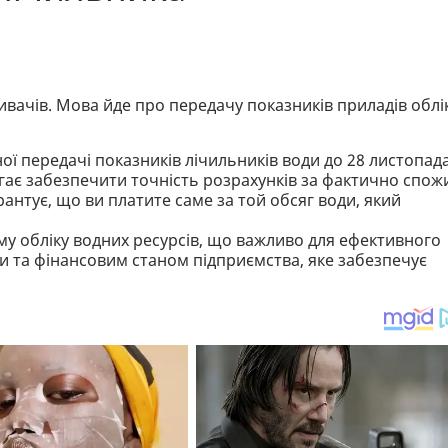
вачів. Мова йде про передачу показників приладів облік
ї передачі показників лічильників води до 28 листопад
гає забезпечити точність розрахунків за фактично спож
антує, що ви платите саме за той обсяг води, який
у обліку водних ресурсів, що важливо для ефективного
та фінансовим станом підприємства, яке забезпечує