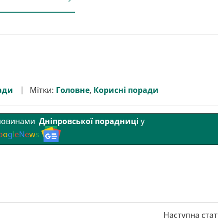
ади
Мітки:
Головне
,
Корисні поради
 новинами
Дніпровської порадниці
у
o
o
g
l
e
N
e
w
s
Наступна стат