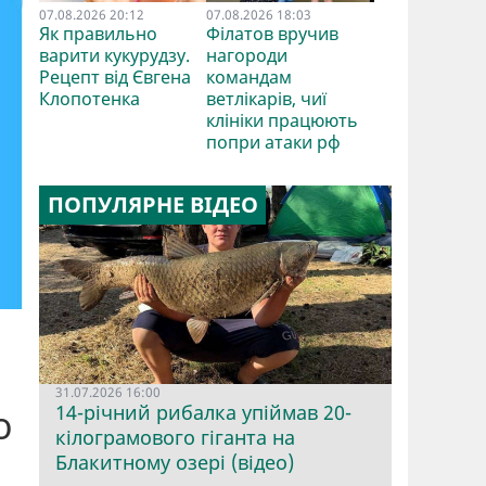
07.08.2026 20:12
07.08.2026 18:03
Як правильно
Філатов вручив
варити кукурудзу.
нагороди
Рецепт від Євгена
командам
Клопотенка
ветлікарів, чиї
клініки працюють
попри атаки рф
ПОПУЛЯРНЕ ВІДЕО
31.07.2026 16:00
14-річний рибалка упіймав 20-
о
кілограмового гіганта на
Блакитному озері (відео)