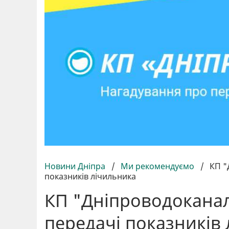
Новини Дніпра
/
Ми рекомендуємо
/
КП "
показників лічильника
КП "Дніпроводоканал
передачі показників