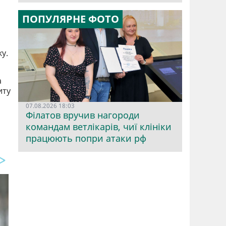
ПОПУЛЯРНЕ ФОТО
у.
а
иту
07.08.2026 18:03
Філатов вручив нагороди
командам ветлікарів, чиї клініки
працюють попри атаки рф