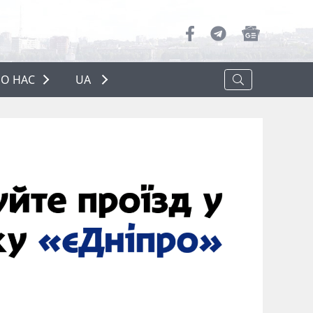
О НАС
UA
ПРО НАС
РЕКЛАМА
ПОЛІТИКА КОНФІДЕНЦІЙНОСТІ