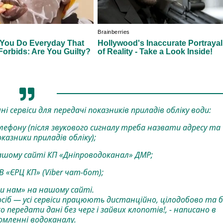
 сервіси для передачі показників приладів обліку води:
лефону (після звукового сигналу треба назвати адресу та
казники приладів обліку);
шому сайті КП «Дніпроводоканал» ДМР;
«ЄРЦ КП» (Viber чат-бот);
 нам» на нашому сайті.
б — усі сервіси працюють дистанційно, цілодобово та б
 передати дані без черг і зайвих клопотів!, - написано в
омленні водоканалу.