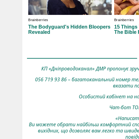
КП «Дніпроводоканал» ДМР пропонує зручні
056 719 93 86 – багатоканальний номер те
вказати по
Особистий кабінет на на
Чат-бот ТОВ 
«Написати
Ви можете обрати найбільш комфортний спосі
вихідних, що дозволяє вам легко та швидко
повід