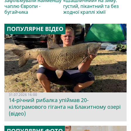
зафільмували найменшу
«Шашличний» на зиму:
чаплю Європи -
густий, пікантний та без
бугайчика
жодної краплі хімії
ПОПУЛЯРНЕ ВІДЕО
31.07.2026 16:00
14-річний рибалка упіймав 20-
кілограмового гіганта на Блакитному озері
(відео)
ПОПУЛЯРНЕ ФОТО