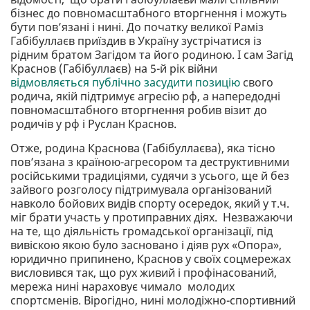
бізнес до повномасштабного вторгнення і можуть
бути повʼязані і нині. До початку великої Раміз
Габібуллаєв приїздив в Україну зустрічатися із
рідним братом Загідом та його родиною. І сам Загід
Краснов (Габібуллаєв) на 5-й рік війни
відмовляється публічно засудити позицію
свого
родича, якій підтримує агресію рф, а напередодні
повномасштабного вторгнення робив візит до
родичів у рф і Руслан Краснов.
Отже, родина Краснова (Габібуллаєва), яка тісно
повʼязана з країною-агресором та деструктивними
російськими традиціями, судячи з усього, ще й без
зайвого розголосу підтримувала організований
навколо бойових видів спорту осередок, який у т.ч.
міг брати участь у протиправних діях. Незважаючи
на те, що діяльність громадської організації, під
вивіскою якою було засновано і діяв рух «Опора»,
юридично припинено, Краснов у своїх соцмережах
висловився так, що рух живий і профінасований,
мережа нині нараховує чимало молодих
спортсменів. Вірогідно, нині молодіжно-спортивний