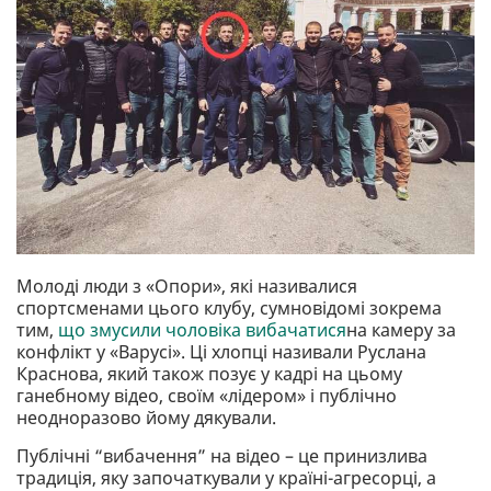
Молоді люди з «Опори», які називалися
спортсменами цього клубу, сумновідомі зокрема
тим,
що змусили чоловіка вибачатися
на камеру за
конфлікт у «Варусі». Ці хлопці називали Руслана
Краснова, який також позує у кадрі на цьому
ганебному відео, своїм «лідером» і публічно
неодноразово йому дякували.
Публічні “вибачення” на відео – це принизлива
традиція, яку започаткували у країні-агресорці, а