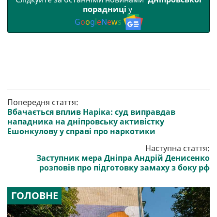
порадниці
у
G
o
o
g
l
e
N
e
w
s
Попередня стаття:
Вбачається вплив Наріка: суд виправдав
нападника на дніпровську активістку
Ешонкулову у справі про наркотики
Наступна стаття:
Заступник мера Дніпра Андрій Денисенко
розповів про підготовку замаху з боку рф
ГОЛОВНЕ