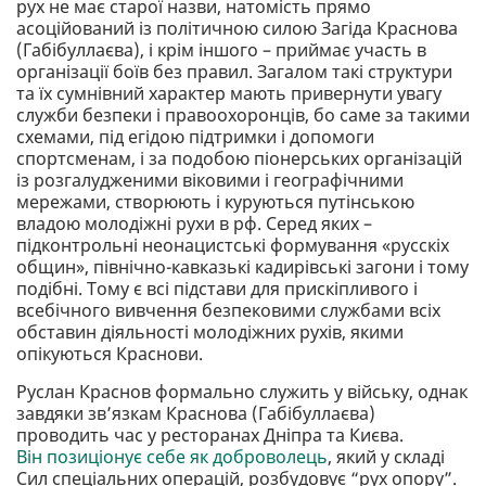
рух не має старої назви, натомість прямо
асоційований із політичною силою Загіда Краснова
(Габібуллаєва), і крім іншого – приймає участь в
організації боїв без правил. Загалом такі структури
та їх сумнівний характер мають привернути увагу
служби безпеки і правоохоронців, бо саме за такими
схемами, під егідою підтримки і допомоги
спортсменам, і за подобою піонерських організацій
із розгалудженими віковими і географічними
мережами, створюють і куруються путінською
владою молодіжні рухи в рф. Серед яких –
підконтрольні неонацистські формування «русскіх
общин», північно-кавказькі кадирівські загони і тому
подібні. Тому є всі підстави для прискіпливого і
всебічного вивчення безпековими службами всіх
обставин діяльності молодіжних рухів, якими
опікуються Краснови.
Руслан Краснов формально служить у війську, однак
завдяки звʼязкам Краснова (Габібуллаєва)
проводить час у ресторанах Дніпра та Києва.
Він позиціонує себе як доброволець
, який у складі
Сил спеціальних операцій, розбудовує “рух опору”.