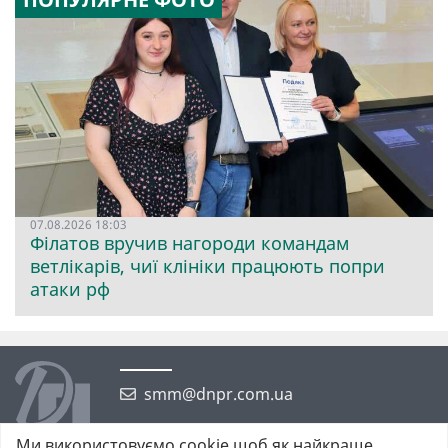
07.08.2026 18:03
Філатов вручив нагороди командам
ветлікарів, чиї клініки працюють попри
атаки рф
smm@dnpr.com.ua
Ми використовуємо cookie щоб як найкраще