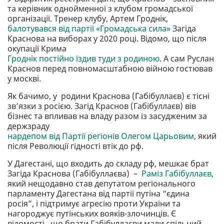
та керівник однойменної з клубом громадської
організації. Тренер клубу, Артем Гроднік,
балотувався від партії «Громадська сила»
Загіда
Краснова на виборах у 2020 році. Відомо, що після
окупації Крима
Гроднік постійно їздив туди з родиною
. А сам Руслан
Краснов перед повномасштабною війною гостював
у москві.
Як бачимо, у родини Краснова (Габібуллаєв) є тісні
звʼязки з росією. Загід Краснов (Габібуллаєв) вів
бізнес та впливав на владу разом із засудженим за
держзраду
нардепом від Партії регіонів Олегом Царьовим
, який
після Революції гідності втік до рф.
У Дагестані, що входить до складу рф, мешкає брат
Загіда Краснова (Габібуллаєва) –
Раміз Габібуллаєв
,
який нещодавно став депутатом регіонального
парламенту Дагестана від партії путіна “єдина
росія”, і підтримує агресію проти України та
нагороджує путінських вояків-злочинців. Є
відомості, що брати Габібуллаєви мали спільний