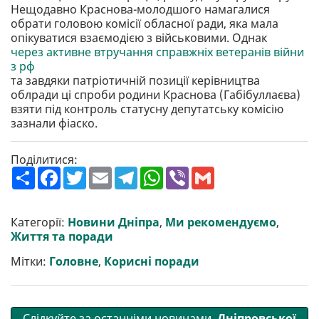
Нещодавно Краснова-молодшого намагалися
обрати головою комісії обласної ради, яка мала
опікуватися взаємодією з військовими. Однак
через активне втручання справжніх ветеранів війни
з рф
та завдяки патріотичній позиції керівництва
облради ці спроби родини Краснова (Габібуллаєва)
взяти під контроль статусну депутатську комісію
зазнали фіаско.
Поділитися:
П
F
T
E
T
W
V
G
о
a
w
m
e
h
i
m
ш
c
i
a
l
a
b
a
и
e
t
i
e
t
e
i
р
b
t
l
g
s
r
l
Категорії:
Новини Дніпра
,
Ми рекомендуємо
,
и
o
e
r
A
Життя та поради
т
o
r
a
p
и
k
m
p
Мітки:
Головне
,
Корисні поради
Слідкуйте за останніми новинами
Дніпровської