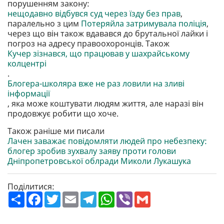
порушенням закону:
нещодавно відбувся суд через їзду без прав
,
паралельно з цим
Потеряйла затримувала поліція
,
через що він також вдавався до брутальної лайки і
погроз на адресу правоохоронців. Також
Кучер зізнався, що працював у шахрайському
колцентрі
.
Блогера-школяра вже не раз ловили на зливі
інформації
, яка може коштувати людям життя, але наразі він
продовжує робити що хоче.
Також раніше ми писали
Лачен заважає повідомляти людей про небезпеку:
блогер зробив зухвалу заяву проти голови
Дніпропетровської облради Миколи Лукашука
Поділитися:
П
F
T
E
T
W
V
G
о
a
w
m
e
h
i
m
ш
c
i
a
l
a
b
a
и
e
t
i
e
t
e
i