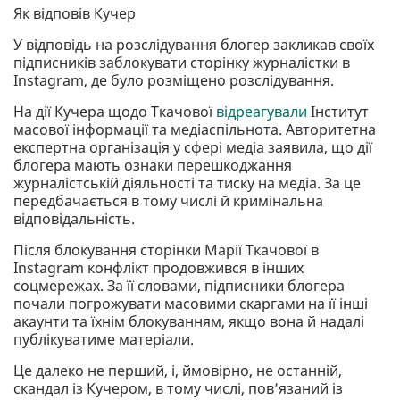
Як відповів Кучер
У відповідь на розслідування блогер закликав своїх
підписників заблокувати сторінку журналістки в
Instagram, де було розміщено розслідування.
На дії Кучера щодо Ткачової
відреагували
Інститут
масової інформації та медіаспільнота. Авторитетна
експертна організація у сфері медіа заявила, що дії
блогера мають ознаки перешкоджання
журналістській діяльності та тиску на медіа. За це
передбачається в тому числі й кримінальна
відповідальність.
Після блокування сторінки Марії Ткачової в
Instagram конфлікт продовжився в інших
соцмережах. За її словами, підписники блогера
почали погрожувати масовими скаргами на її інші
акаунти та їхнім блокуванням, якщо вона й надалі
публікуватиме матеріали.
Це далеко не перший, і, ймовірно, не останній,
скандал із Кучером, в тому числі, повʼязаний із