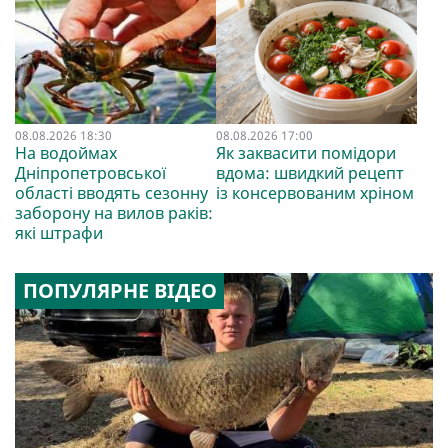
08.08.2026 18:30
08.08.2026 17:00
На водоймах
Як заквасити помідори
Дніпропетровської
вдома: швидкий рецепт
області вводять сезонну
із консервованим хріном
заборону на вилов раків:
які штрафи
ПОПУЛЯРНЕ ВІДЕО