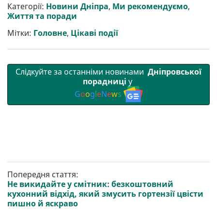
р
b
t
l
g
s
r
l
Категорії:
Новини Дніпра
,
Ми рекомендуємо
,
и
o
e
r
A
Життя та поради
т
o
r
a
p
и
k
m
p
Мітки:
Головне
,
Цікаві події
Слідкуйте за останніми новинами
Дніпровської
порадниці
у
G
o
o
g
l
e
N
e
w
s
Попередня стаття:
Не викидайте у смітник: безкоштовний
кухонний відхід, який змусить гортензії цвісти
пишно й яскраво