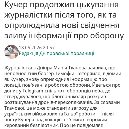
Кучер продовжив цькування
журналістки після того, як та
оприлюднила нові свідчення
зливу інформації про оборону
18.05.2026 20:57 |
Редакція Дніпровської порадниці
Журналістка з Дніпра Марія Ткачова заявила, що
неповнолітній блогер Тимофій Потеряйло, відомий
як Кучер, знову оприлюднив інформацію про
локації, пов'язані з роботою оборони. Йдеться про
допис у Telegram-спільноті оборонців неба, де
стверджувалося, що блогер-школяр розкрив
розташування дронів-перехоплювачів. За словами
Ткачової, це може становити загрозу для
українських військових та їхньої роботи — після
посту Кучера над локацією з'явився ворожий
керований безпілотник. Про це повідомляє