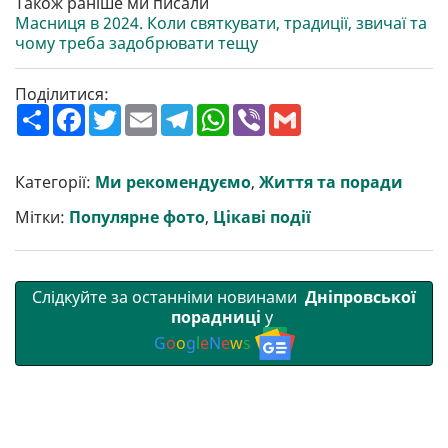
Також раніше ми писали
Масниця в 2024. Коли святкувати, традиції, звичаї та
чому треба задобрювати тещу
Поділитися:
П
F
T
E
T
W
V
G
о
a
w
m
e
h
i
m
ш
c
i
a
l
a
b
a
и
e
t
i
e
t
e
i
р
b
t
l
g
s
r
l
Категорії:
Ми рекомендуємо
,
Життя та поради
и
o
e
r
A
т
o
r
a
p
Мітки:
Популярне фото
,
Цікаві події
и
k
m
p
Слідкуйте за останніми новинами
Дніпровської
порадниці
у
G
o
o
g
l
e
N
e
w
s