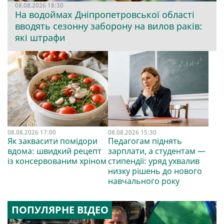
08.08.2026 18:30
На водоймах Дніпропетровської області
вводять сезонну заборону на вилов раків:
які штрафи
08.08.2026 17:00
08.08.2026 15:30
Як заквасити помідори
Педагогам піднять
вдома: швидкий рецепт
зарплати, а студентам —
із консервованим хріном
стипендії: уряд ухвалив
низку рішень до нового
навчального року
ПОПУЛЯРНЕ ВІДЕО