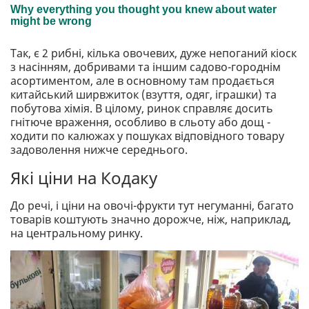
Так, є 2 рибні, кілька овочевих, дуже непоганий кіоск
з насінням, добривами та іншим садово-городнім
асортиментом, але в основному там продається
китайський ширвжиток (взуття, одяг, іграшки) та
побутова хімія. В цілому, ринок справляє досить
гнітюче враження, особливо в сльоту або дощ -
ходити по калюжах у пошуках відповідного товару
задоволення нижче середнього.
Які ціни на Кодаку
До речі, і ціни на овочі-фрукти тут негуманні, багато
товарів коштують значно дорожче, ніж, наприклад,
на центральному ринку.