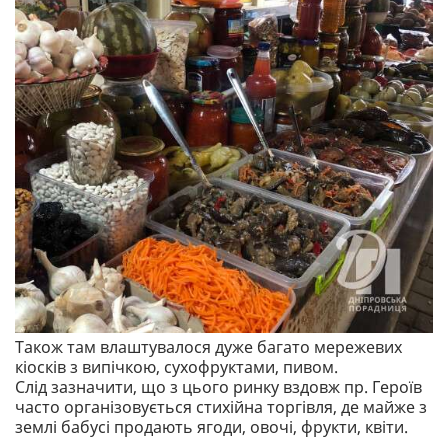
Також там влаштувалося дуже багато мережевих
кіосків з випічкою, сухофруктами, пивом.
Слід зазначити, що з цього ринку вздовж пр. Героїв
часто організовується стихійна торгівля, де майже з
землі бабусі продають ягоди, овочі, фрукти, квіти.