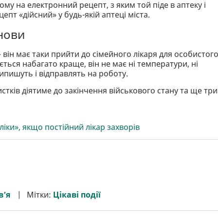
му на електронний рецепт, з яким той піде в аптеку і
епт «дійсний» у будь-якій аптеці міста.
нови
– він має таки прийти до сімейного лікаря для особистог
ється набагато краще, він не має ні температури, ні
ипишуть і відправлять на роботу.
стків діятиме до закінчення військового стану та ще три
іки», якщо постійний лікар захворів
в’я
Мітки:
Цікаві події