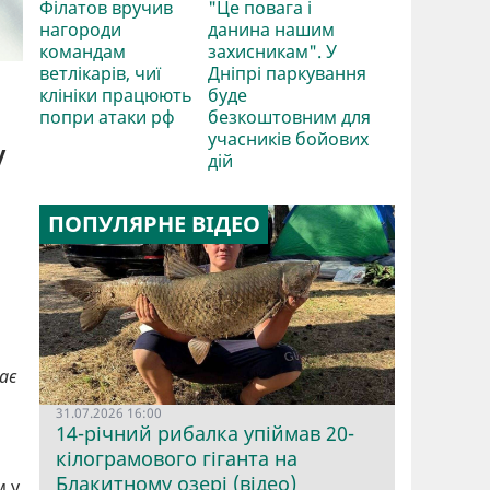
Філатов вручив
"Це повага і
нагороди
данина нашим
командам
захисникам". У
ветлікарів, чиї
Дніпрі паркування
клініки працюють
буде
попри атаки рф
безкоштовним для
учасників бойових
у
дій
ПОПУЛЯРНЕ ВІДЕО
,
ає
31.07.2026 16:00
14-річний рибалка упіймав 20-
кілограмового гіганта на
Блакитному озері (відео)
м у