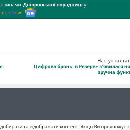
 новинами
Дніпровської порадниці
у
o
o
g
l
e
N
e
w
s
Наступна стат
є:
Цифрова бронь: в Резерв+ з'явилася н
зручна функ
добирати та відображати контент. Якщо Ви продовжуєте