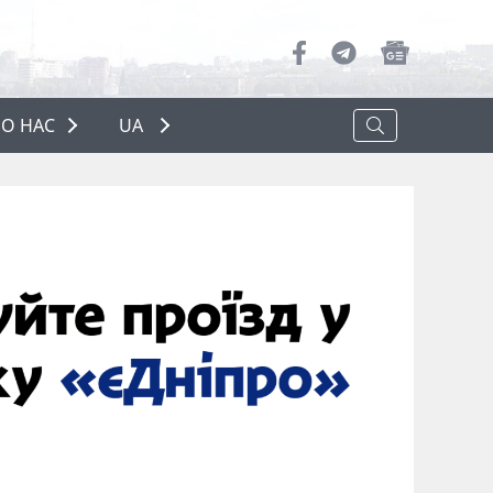
О НАС
UA
ПРО НАС
РЕКЛАМА
ПОЛІТИКА КОНФІДЕНЦІЙНОСТІ