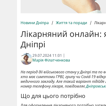
Новини Дніпра
/
Життя та поради
/
Лікарн
Лікарняний онлайн: 
Дніпрі
29.07.2024 11:01 |
Марія Філатченкова
На період дії військового стану у Дніпрі та по
хто має симптоми ГРВІ, грипу чи Covid-19 від
медичного закладу. Але такий варіант підійде 
номер телефону лікаря, повідомляє
Дніпровськ
Що для цього потрібно
Для оформлення лікарняного потрібно зателе