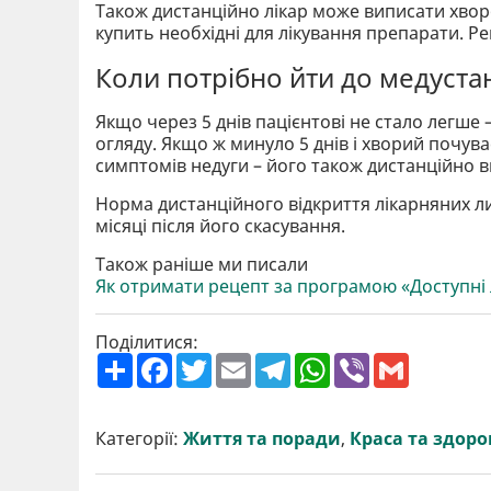
Також дистанційно лікар може виписати хворо
купить необхідні для лікування препарати. Рец
Коли потрібно йти до медуста
Якщо через 5 днів пацієнтові не стало легше 
огляду. Якщо ж минуло 5 днів і хворий почува
симптомів недуги – його також дистанційно в
Норма дистанційного відкриття лікарняних ли
місяці після його скасування.
Також раніше ми писали
Як отримати рецепт за програмою «Доступні л
Поділитися:
П
F
T
E
T
W
V
G
о
a
w
m
e
h
i
m
ш
c
i
a
l
a
b
a
и
e
t
i
e
t
e
i
р
b
t
l
g
s
r
l
Категорії:
Життя та поради
,
Краса та здоро
и
o
e
r
A
т
o
r
a
p
и
k
m
p