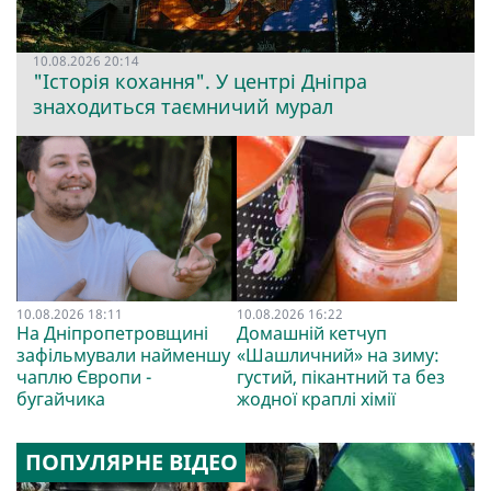
10.08.2026 20:14
"Історія кохання". У центрі Дніпра
знаходиться таємничий мурал
10.08.2026 18:11
10.08.2026 16:22
На Дніпропетровщині
Домашній кетчуп
зафільмували найменшу
«Шашличний» на зиму:
чаплю Європи -
густий, пікантний та без
бугайчика
жодної краплі хімії
ПОПУЛЯРНЕ ВІДЕО