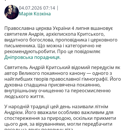
04.07.2026 07:14 |
Марія Козкіна
Православна церква України 4 липня вшановує
святителя Андрія, архієпископа Критського,
видатного богослова, проповідника і церковного
письменника. Що можна і категорично не
рекомендуютьробити. Про це повідомляє
Дніпровська порадниця.
Святитель Андрій Критський відомий передусім як
автор Великого покаянного канону — одного з
найглибших творів православної гімнографії. Його
духовна спадщина присвячена покаянню,
внутрішньому очищенню та переосмисленню
людського життя.
У народній традиції цей день називали літнім
Андрієм. Його вважали особливо важливим для
спостереження за природою, оскільки прикмети
цього дня, за віруваннями, могли передбачити
погоду на другу половину літа.