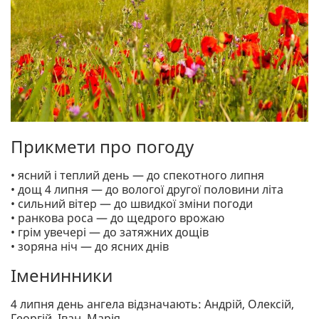
Прикмети про погоду
• ясний і теплий день — до спекотного липня
• дощ 4 липня — до вологої другої половини літа
• сильний вітер — до швидкої зміни погоди
• ранкова роса — до щедрого врожаю
• грім увечері — до затяжних дощів
• зоряна ніч — до ясних днів
Іменинники
4 липня день ангела відзначають: Андрій, Олексій,
Георгій, Іван, Марія.