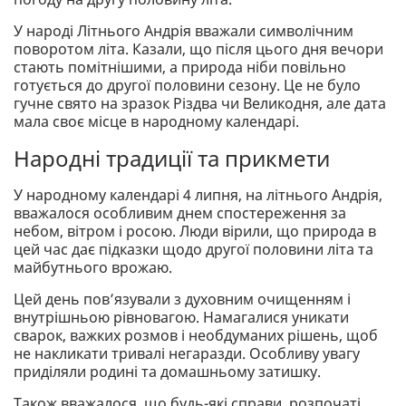
У народі Літнього Андрія вважали символічним
поворотом літа. Казали, що після цього дня вечори
стають помітнішими, а природа ніби повільно
готується до другої половини сезону. Це не було
гучне свято на зразок Різдва чи Великодня, але дата
мала своє місце в народному календарі.
Народні традиції та прикмети
У народному календарі 4 липня, на літнього Андрія,
вважалося особливим днем спостереження за
небом, вітром і росою. Люди вірили, що природа в
цей час дає підказки щодо другої половини літа та
майбутнього врожаю.
Цей день пов’язували з духовним очищенням і
внутрішньою рівновагою. Намагалися уникати
сварок, важких розмов і необдуманих рішень, щоб
не накликати тривалі негаразди. Особливу увагу
приділяли родині та домашньому затишку.
Також вважалося, що будь-які справи, розпочаті