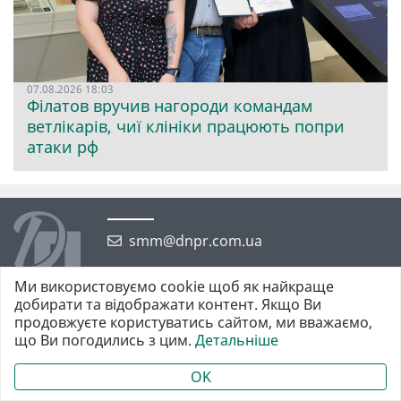
07.08.2026 18:03
Філатов вручив нагороди командам
ветлікарів, чиї клініки працюють попри
атаки рф
smm@dnpr.com.ua
Ми використовуємо cookie щоб як найкраще
добирати та відображати контент. Якщо Ви
продовжуєте користуватись сайтом, ми вважаємо,
що Ви погодились з цим.
Детальніше
©2026 https://dnpr.com.ua Дніпровська порадниця
Всі права захищені. При повному або частковому використанні
OK
матеріалів обов'язкове активне гіперпосилання у першому абзаці.