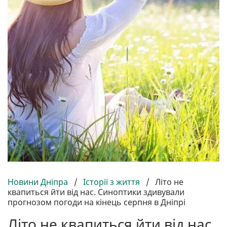
Новини Дніпра
/
Історії з життя
/
Літо не
квапиться йти від нас. Синоптики здивували
прогнозом погоди на кінець серпня в Дніпрі
Літо не квапиться йти від нас.