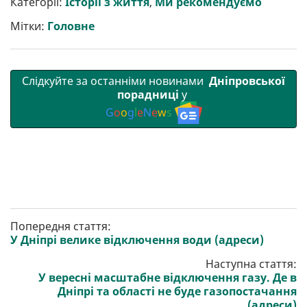
Категорії:
Історії з життя
,
Ми рекомендуємо
и
o
e
r
A
т
o
r
a
p
Мітки:
Головне
и
k
m
p
Слідкуйте за останніми новинами
Дніпровської
порадниці
у
G
o
o
g
l
e
N
e
w
s
Попередня стаття:
У Дніпрі велике відключення води (адреси)
Наступна стаття:
У вересні масштабне відключення газу. Де в
Дніпрі та області не буде газопостачання
(адреси)