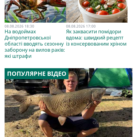
08.08.2026 18:30
08.08.2026 17:00
На водоймах
Як заквасити помідори
Дніпропетровської
вдома: швидкий рецепт
області вводять сезонну
із консервованим хріном
заборону на вилов раків:
які штрафи
ПОПУЛЯРНЕ ВІДЕО