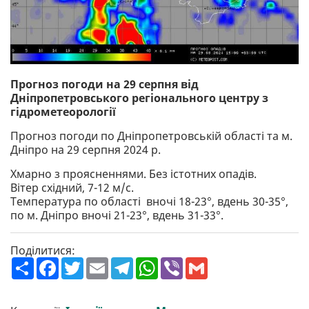
Прогноз погоди на 29 серпня від
Дніпропетровського регіонального центру з
гідрометеорології
Прогноз погоди по Дніпропетровській області та м.
Дніпро на 29 серпня 2024 р.
Хмарно з проясненнями. Без істотних опадів.
Вітер східний, 7-12 м/с.
Температура по області вночі 18-23°, вдень 30-35°,
по м. Дніпро вночі 21-23°, вдень 31-33°.
Поділитися:
П
F
T
E
T
W
V
G
о
a
w
m
e
h
i
m
ш
c
i
a
l
a
b
a
и
e
t
i
e
t
e
i
р
b
t
l
g
s
r
l