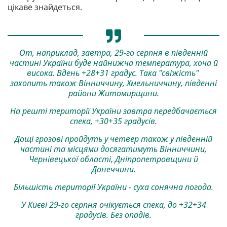
цікаве знайдеться.
От, наприклад, завтра, 29-го серпня в південній
частині України буде найнижча температура, хоча й
висока. Вдень +28+31 градус. Така "свіжість"
захопить також Вінниччину, Хмельниччину, південні
райони Житомирщини.
На решті території України завтра передбачається
спека, +30+35 градусів.
Дощі грозові пройдуть у четвер також у південній
частині та місцями досягатимуть Вінниччини,
Чернівецької області, Дніпропетровщини й
Донеччини.
Більшість території України - суха сонячна погода.
У Києві 29-го серпня очікується спека, до +32+34
градусів. Без опадів.