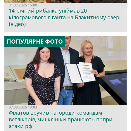
31.07.2026 16:00
14-річний рибалка упіймав 20-
кілограмового гіганта на Блакитному озері
(відео)
ПОПУЛЯРНЕ ФОТО
07.08.2026 18:03
Філатов вручив нагороди командам
ветлікарів, чиї клініки працюють попри
атаки рф