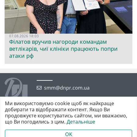
07.08.2026 18:03
Філатов вручив нагороди командам
ветлікарів, чиї клініки працюють попри
атаки рф
smm@dnpr.com.ua
Ми використовуємо cookie щоб як найкраще
добирати та відображати контент. Якщо Ви
продовжуєте користуватись сайтом, ми вважаємо,
що Ви погодились з цим.
Детальніше
©2026 https://dnpr.com.ua Дніпровська порадниця
Всі права захищені. При повному або частковому використанні
OK
матеріалів обов'язкове активне гіперпосилання у першому абзаці.