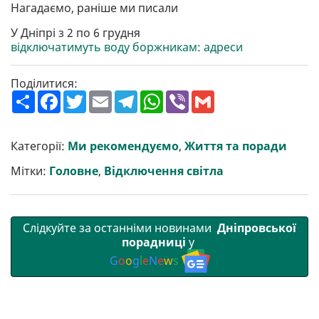
Нагадаємо, раніше ми писали
У Дніпрі з 2 по 6 грудня
відключатимуть воду боржникам: адреси
Поділитися:
П
F
T
E
T
W
V
G
о
a
w
m
e
h
i
m
ш
c
i
a
l
a
b
a
и
e
t
i
e
t
e
i
р
b
t
l
g
s
r
l
Категорії:
Ми рекомендуємо
,
Життя та поради
и
o
e
r
A
т
o
r
a
p
Мітки:
Головне
,
Відключення світла
и
k
m
p
Слідкуйте за останніми новинами
Дніпровської
порадниці
у
G
o
o
g
l
e
N
e
w
s