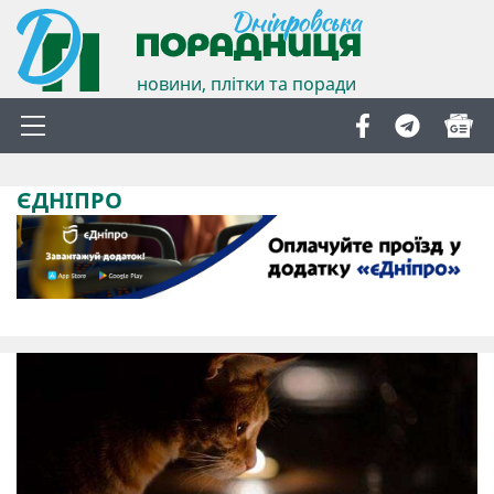
новини, плітки та поради
ЄДНІПРО