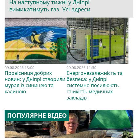
На наступному тижні у Дніпрі
вимикатимуть газ. Усі адреси
09.08.2026 13:00
09.08.2026 11:30
Провісниця добрих
Енергонезалежність та
новин: у Дніпрі створили
безпека: у Дніпрі
мурал із синицею та
системно посилюють
калиною
стійкість медичних
закладів
ПОПУЛЯРНЕ ВІДЕО