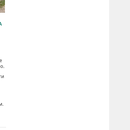
е
ло.
ти
м.