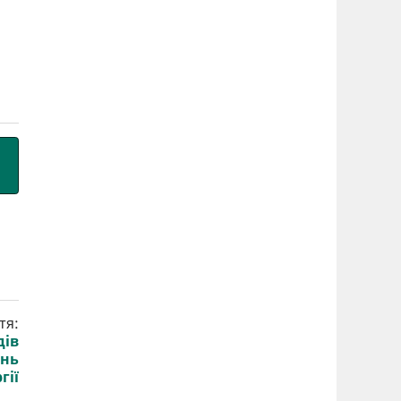
тя:
дів
ень
гії