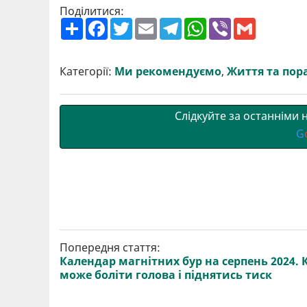
Поділитися:
П
F
T
E
T
W
V
G
о
a
w
m
e
h
i
m
ш
c
i
a
l
a
b
a
и
e
t
i
e
t
e
i
р
b
t
l
g
s
r
l
Категорії:
Ми рекомендуємо
,
Життя та пор
и
o
e
r
A
т
o
r
a
p
и
k
m
p
Слідкуйте за останніми
G
Попередня стаття:
Календар магнітних бур на серпень 2024. 
може боліти голова і піднятись тиск