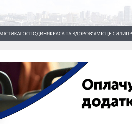
МІСТИКА
ГОСПОДИНЯ
КРАСА ТА ЗДОРОВ’Я
МІСЦЕ СИЛИ
ПР