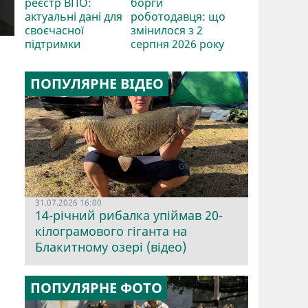
реєстр ВПО:
борги
актуальні дані для
роботодавця: що
своєчасної
змінилося з 2
підтримки
серпня 2026 року
ПОПУЛЯРНЕ ВІДЕО
31.07.2026 16:00
14-річний рибалка упіймав 20-
кілограмового гіганта на
Блакитному озері (відео)
ПОПУЛЯРНЕ ФОТО