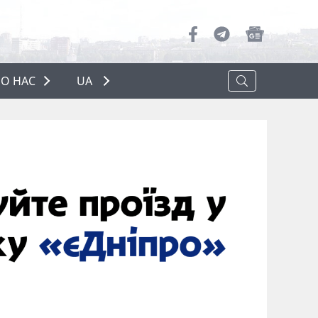
О НАС
UA
ПРО НАС
РЕКЛАМА
ПОЛІТИКА КОНФІДЕНЦІЙНОСТІ