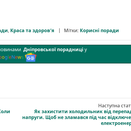
ади
,
Краса та здоров’я
Мітки:
Корисні поради
 новинами
Дніпровської порадниці
у
o
o
g
l
e
N
e
w
s
Наступна стат
Коли
Як захистити холодильник від перепа
напруги. Щоб не зламався під час відключ
електроенер