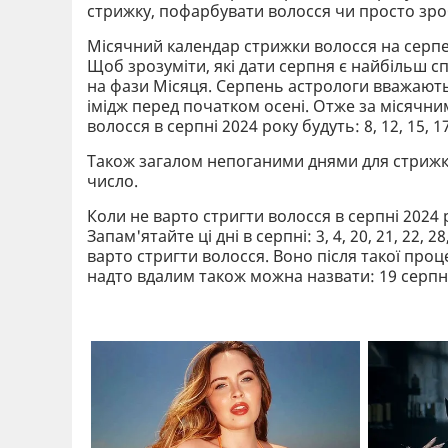
стрижку, пофарбувати волосся чи просто зроб
Місячний календар стрижки волосся на серпе
Щоб зрозуміти, які дати серпня є найбільш с
на фази Місяця. Серпень астрологи вважають
імідж перед початком осені. Отже за місяч
волосся в серпні 2024 року будуть: 8, 12, 15, 17
Також загалом непоганими днями для стрижки ас
число.
Коли не варто стригти волосся в серпні 2024 
Запам'ятайте ці дні в серпні: 3, 4, 20, 21, 22, 
варто стригти волосся. Воно після такої про
надто вдалим також можна назвати: 19 серпн