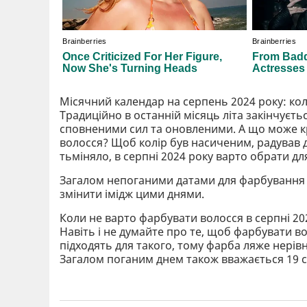
Місячний календар на серпень 2024 року: к
Традиційно в останній місяць літа закінчуєть
сповненими сил та оновленими. А що може к
волосся? Щоб колір був насиченим, радував д
тьміняло, в серпні 2024 року варто обрати для фа
Загалом непоганими датами для фарбування є і
змінити імідж цими днями.
Коли не варто фарбувати волосся в серпні 20
Навіть і не думайте про те, щоб фарбувати воло
підходять для такого, тому фарба ляже нерів
Загалом поганим днем також вважається 19 