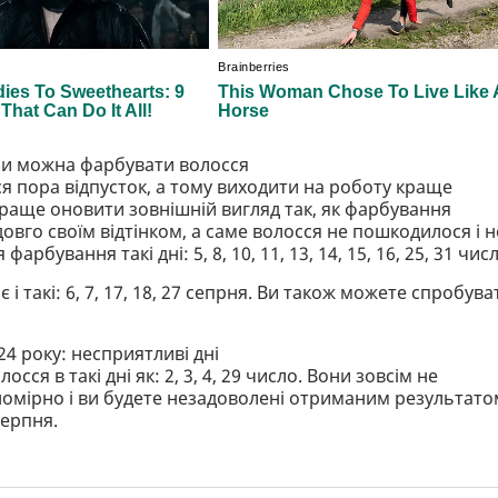
оли можна фарбувати волосся
ся пора відпусток, а тому виходити на роботу краще
раще оновити зовнішній вигляд так, як фарбування
овго своїм відтінком, а саме волосся не пошкодилося і н
рбування такі дні: 5, 8, 10, 11, 13, 14, 15, 16, 25, 31 чис
 такі: 6, 7, 17, 18, 27 сепрня. Ви також можете спробува
24 року: несприятливі дні
сся в такі дні як: 2, 3, 4, 29 число. Вони зовсім не
номірно і ви будете незадоволені отриманим результато
серпня.