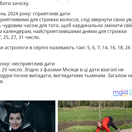
ити зачіску.
нь 2024 року: сприятливі дати
приятливими для стрижки волосся, слід звернути свою ув
 чудовим часом для того, щоб кардинально змінити сві
ним календерам, найсприятливішими днями для стрижки
, 25, 27, 31 число.
трологи в серпні називають такі: 5, 6, 7, 14, 16, 18, 26
року: несприятливі дати
28, 29 число. Згідно з фазами Місяця в ці дати взагалі не
цедури почне випадати, виглядатиме тьмяним. Загалом н
я.